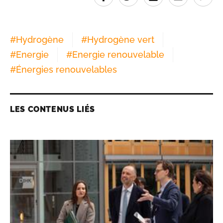
#
Hydrogène
#
Hydrogène vert
#
Energie
#
Energie renouvelable
#
Énergies renouvelables
LES CONTENUS LIÉS