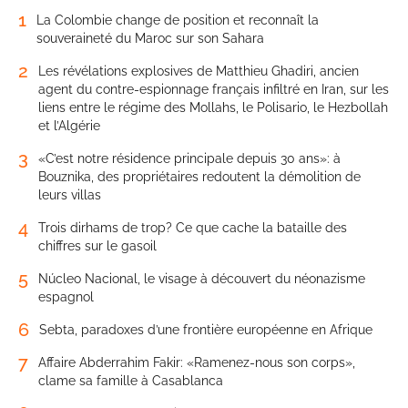
1
La Colombie change de position et reconnaît la
souveraineté du Maroc sur son Sahara
2
Les révélations explosives de Matthieu Ghadiri, ancien
agent du contre-espionnage français infiltré en Iran, sur les
liens entre le régime des Mollahs, le Polisario, le Hezbollah
et l’Algérie
3
«C’est notre résidence principale depuis 30 ans»: à
Bouznika, des propriétaires redoutent la démolition de
leurs villas
4
Trois dirhams de trop? Ce que cache la bataille des
chiffres sur le gasoil
5
Núcleo Nacional, le visage à découvert du néonazisme
espagnol
6
Sebta, paradoxes d’une frontière européenne en Afrique
7
Affaire Abderrahim Fakir: «Ramenez-nous son corps»,
clame sa famille à Casablanca