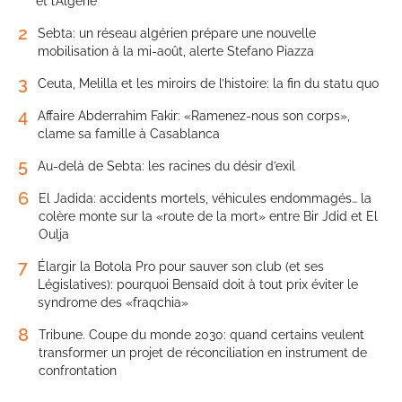
et l’Algérie
2
Sebta: un réseau algérien prépare une nouvelle
mobilisation à la mi-août, alerte Stefano Piazza
3
Ceuta, Melilla et les miroirs de l’histoire: la fin du statu quo
4
Affaire Abderrahim Fakir: «Ramenez-nous son corps»,
clame sa famille à Casablanca
5
Au-delà de Sebta: les racines du désir d’exil
6
El Jadida: accidents mortels, véhicules endommagés… la
colère monte sur la «route de la mort» entre Bir Jdid et El
Oulja
7
Élargir la Botola Pro pour sauver son club (et ses
Législatives): pourquoi Bensaïd doit à tout prix éviter le
syndrome des «fraqchia»
8
Tribune. Coupe du monde 2030: quand certains veulent
transformer un projet de réconciliation en instrument de
confrontation