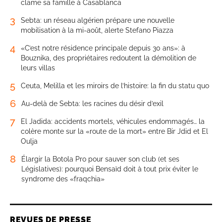
clame sa famille à Casablanca
3
Sebta: un réseau algérien prépare une nouvelle
mobilisation à la mi-août, alerte Stefano Piazza
4
«C’est notre résidence principale depuis 30 ans»: à
Bouznika, des propriétaires redoutent la démolition de
leurs villas
5
Ceuta, Melilla et les miroirs de l’histoire: la fin du statu quo
6
Au-delà de Sebta: les racines du désir d’exil
7
El Jadida: accidents mortels, véhicules endommagés… la
colère monte sur la «route de la mort» entre Bir Jdid et El
Oulja
8
Élargir la Botola Pro pour sauver son club (et ses
Législatives): pourquoi Bensaïd doit à tout prix éviter le
syndrome des «fraqchia»
REVUES DE PRESSE