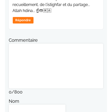
recueillement, de l'istighfar et du partage...
Allah hdina... ☝️🤲🇲🇦
Répondre
Commentaire
0
/
800
Nom