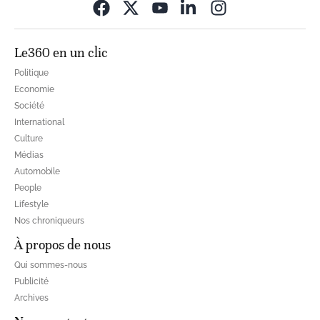
Opens in new wi
Le360 en un clic
Politique
Economie
Société
International
Culture
Médias
Automobile
People
Lifestyle
Nos chroniqueurs
À propos de nous
Qui sommes-nous
Publicité
Archives