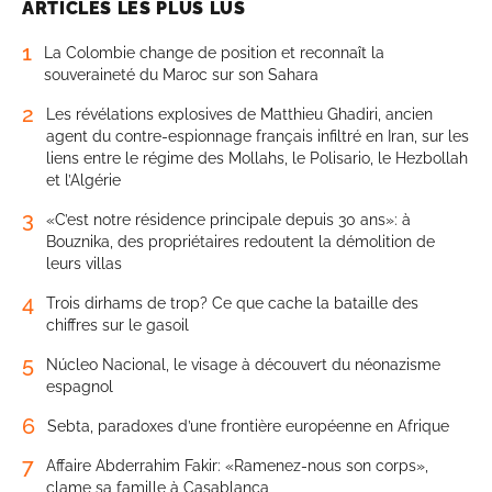
ARTICLES LES PLUS LUS
1
La Colombie change de position et reconnaît la
souveraineté du Maroc sur son Sahara
2
Les révélations explosives de Matthieu Ghadiri, ancien
agent du contre-espionnage français infiltré en Iran, sur les
liens entre le régime des Mollahs, le Polisario, le Hezbollah
et l’Algérie
3
«C’est notre résidence principale depuis 30 ans»: à
Bouznika, des propriétaires redoutent la démolition de
leurs villas
4
Trois dirhams de trop? Ce que cache la bataille des
chiffres sur le gasoil
5
Núcleo Nacional, le visage à découvert du néonazisme
espagnol
6
Sebta, paradoxes d’une frontière européenne en Afrique
7
Affaire Abderrahim Fakir: «Ramenez-nous son corps»,
clame sa famille à Casablanca