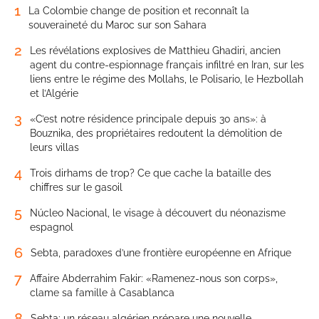
1
La Colombie change de position et reconnaît la
souveraineté du Maroc sur son Sahara
2
Les révélations explosives de Matthieu Ghadiri, ancien
agent du contre-espionnage français infiltré en Iran, sur les
liens entre le régime des Mollahs, le Polisario, le Hezbollah
et l’Algérie
3
«C’est notre résidence principale depuis 30 ans»: à
Bouznika, des propriétaires redoutent la démolition de
leurs villas
4
Trois dirhams de trop? Ce que cache la bataille des
chiffres sur le gasoil
5
Núcleo Nacional, le visage à découvert du néonazisme
espagnol
6
Sebta, paradoxes d’une frontière européenne en Afrique
7
Affaire Abderrahim Fakir: «Ramenez-nous son corps»,
clame sa famille à Casablanca
8
Sebta: un réseau algérien prépare une nouvelle