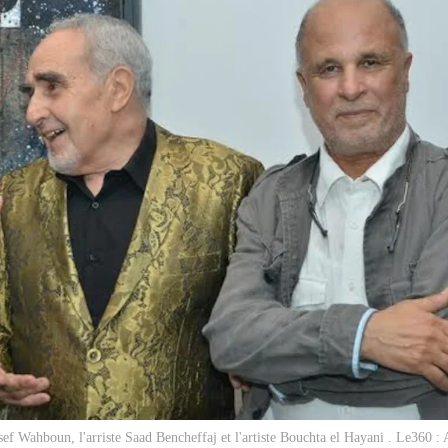
ssef Wahboun, l'arriste Saad Bencheffaj et l'artiste Bouchta el Hayani . Le360 :