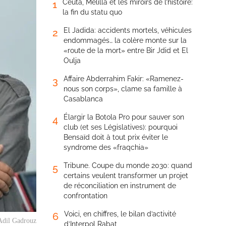
Ceuta, Melilla et les miroirs de l’histoire:
1
la fin du statu quo
El Jadida: accidents mortels, véhicules
2
endommagés… la colère monte sur la
«route de la mort» entre Bir Jdid et El
Oulja
Affaire Abderrahim Fakir: «Ramenez-
3
nous son corps», clame sa famille à
Casablanca
Élargir la Botola Pro pour sauver son
4
club (et ses Législatives): pourquoi
Bensaïd doit à tout prix éviter le
syndrome des «fraqchia»
Tribune. Coupe du monde 2030: quand
5
certains veulent transformer un projet
de réconciliation en instrument de
confrontation
Voici, en chiffres, le bilan d’activité
6
 Adil Gadrouz
d’Interpol Rabat