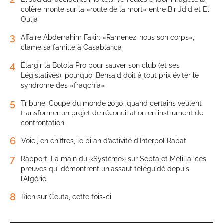
colère monte sur la «route de la mort» entre Bir Jdid et El
Oulja
3
Affaire Abderrahim Fakir: «Ramenez-nous son corps»,
clame sa famille à Casablanca
4
Élargir la Botola Pro pour sauver son club (et ses
Législatives): pourquoi Bensaïd doit à tout prix éviter le
syndrome des «fraqchia»
5
Tribune. Coupe du monde 2030: quand certains veulent
transformer un projet de réconciliation en instrument de
confrontation
6
Voici, en chiffres, le bilan d’activité d’Interpol Rabat
7
Rapport. La main du «Système» sur Sebta et Melilla: ces
preuves qui démontrent un assaut téléguidé depuis
l’Algérie
8
Rien sur Ceuta, cette fois-ci