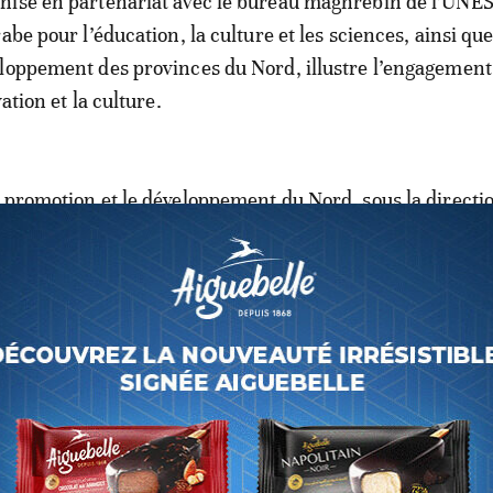
nisé en partenariat avec le bureau maghrébin de l’UNE
abe pour l’éducation, la culture et les sciences, ainsi qu
loppement des provinces du Nord, illustre l’engagement 
ation et la culture.
 promotion et le développement du Nord, sous la directi
i, a investi près de deux milliards de dirhams dans la
s sites historiques de la région. Ces efforts ont permis à
parmi les villes historiques marocaines. En 2017, elle es
ère ville marocaine intégrée au réseau des villes créativ
s talents en artisanat et en arts populaires.