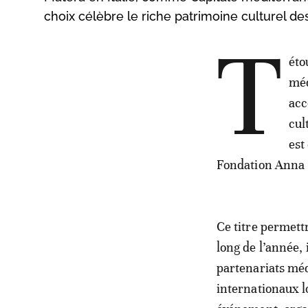
choix célèbre le riche patrimoine culturel de
T
éto
méd
acc
cul
est
Fondation Anna 
Ce titre permettr
long de l’année,
partenariats méd
internationaux lo