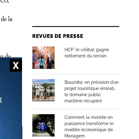
SCO,
e
de la
REVUES DE PRESSE
HCP: le célibat gagne
on de
nettement du terrain
 Tétouan
Bouznika: en prévision d’un
t
projet touristique émirati,
es de
le domaine public
maritime récupéré
Comment la montée en
puissance transforme le
modèle économique de
Managem