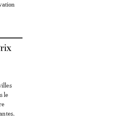
ovation
rix
illes
s le
re
vantes.