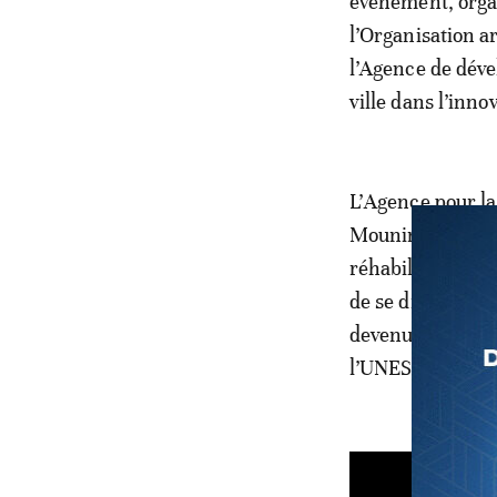
événement, orga
l’Organisation ar
l’Agence de déve
ville dans l’innov
L’Agence pour la
Mounir El Bouysf
réhabilitation de
de se distinguer 
devenue la premi
l’UNESCO pour se