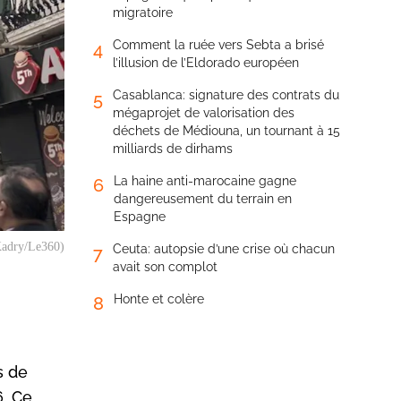
migratoire
Comment la ruée vers Sebta a brisé
4
l’illusion de l’Eldorado européen
Casablanca: signature des contrats du
5
mégaprojet de valorisation des
déchets de Médiouna, un tournant à 15
milliards de dirhams
La haine anti-marocaine gagne
6
dangereusement du terrain en
Espagne
Kadry/Le360)
Ceuta: autopsie d’une crise où chacun
7
avait son complot
Honte et colère
8
s de
6. Ce