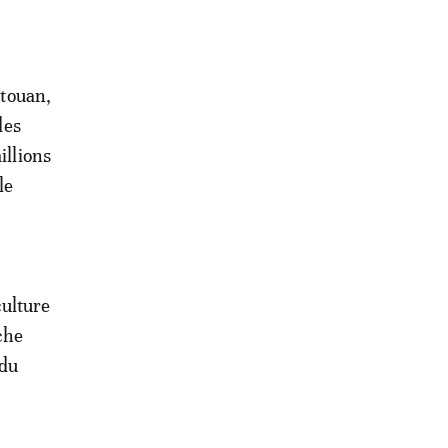
étouan,
des
illions
le
ulture
che
 du