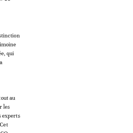
stinction
rimoine
e, qui
a
tout au
r les
s experts
 Cet