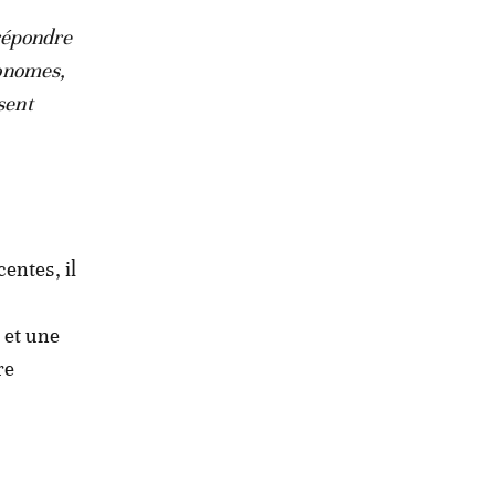
 répondre
tonomes,
sent
entes, il
 et une
re