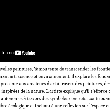
uvelles peintures, Yamou tente de transcender les frontiè
nant art, science et environnement. Il explore les fon
l présente aux amateurs d’art à travers des peintures, de
 inspirées de la nature. L’artiste explique qu’il s’efforce 
autonomes à travers des symboles concrets, contribuant
ibre écologique et incitant à une réflexion sur l’espace et