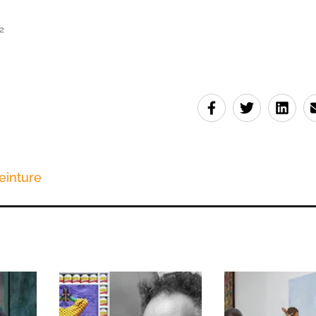
2
einture