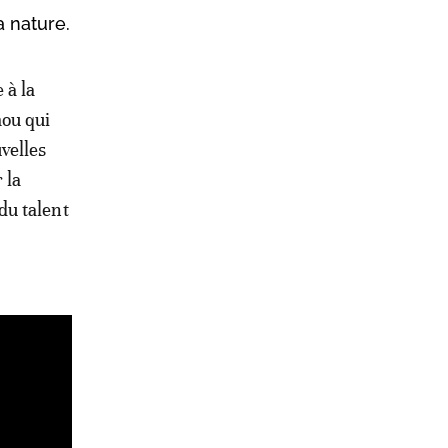
a nature.
 à la
mou qui
velles
 la
du talent