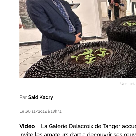
Une inst
Par
Said Kadry
Le 15/12/2024 à 18h32
Vidéo
La Galerie Delacroix de Tanger accuei
invite les amateurs d’art à découvrir ses œuv