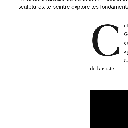
sculptures, le peintre explore les fondamenta
C
e
G
e
a
r
de l’artiste.