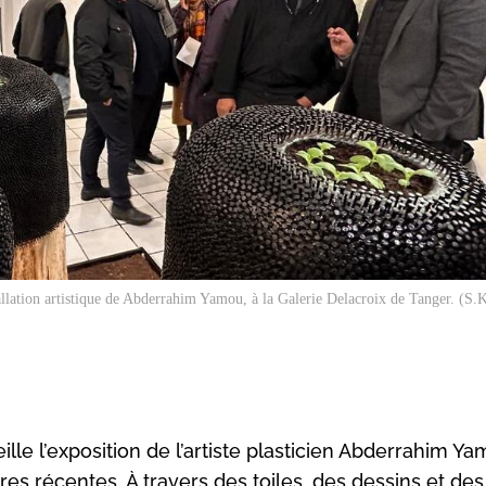
allation artistique de Abderrahim Yamou, à la Galerie Delacroix de Tanger. (S
lle l’exposition de l’artiste plasticien Abderrahim Ya
res récentes. À travers des toiles, des dessins et des