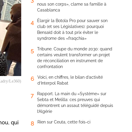
nous son corps», clame sa famille à
Casablanca
Élargir la Botola Pro pour sauver son
4
club (et ses Législatives): pourquoi
Bensaïd doit à tout prix éviter le
syndrome des «fraqchia»
Tribune. Coupe du monde 2030: quand
5
certains veulent transformer un projet
de réconciliation en instrument de
confrontation
Voici, en chiffres, le bilan d’activité
6
.Kadry/Le360)
d’Interpol Rabat
Rapport. La main du «Système» sur
7
Sebta et Melilla: ces preuves qui
démontrent un assaut téléguidé depuis
l’Algérie
mou, qui
Rien sur Ceuta, cette fois-ci
8