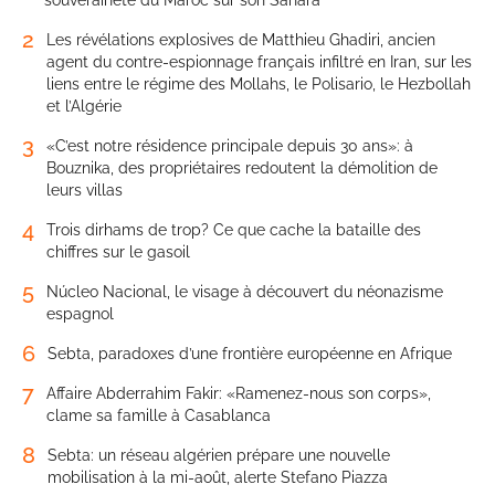
souveraineté du Maroc sur son Sahara
2
Les révélations explosives de Matthieu Ghadiri, ancien
agent du contre-espionnage français infiltré en Iran, sur les
liens entre le régime des Mollahs, le Polisario, le Hezbollah
et l’Algérie
3
«C’est notre résidence principale depuis 30 ans»: à
Bouznika, des propriétaires redoutent la démolition de
leurs villas
4
Trois dirhams de trop? Ce que cache la bataille des
chiffres sur le gasoil
5
Núcleo Nacional, le visage à découvert du néonazisme
espagnol
6
Sebta, paradoxes d’une frontière européenne en Afrique
7
Affaire Abderrahim Fakir: «Ramenez-nous son corps»,
clame sa famille à Casablanca
8
Sebta: un réseau algérien prépare une nouvelle
mobilisation à la mi-août, alerte Stefano Piazza