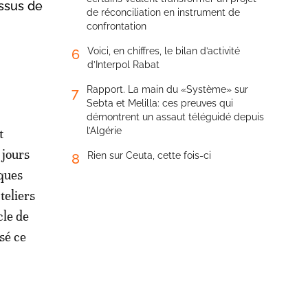
issus de
de réconciliation en instrument de
confrontation
Voici, en chiffres, le bilan d’activité
6
d’Interpol Rabat
Rapport. La main du «Système» sur
7
Sebta et Melilla: ces preuves qui
démontrent un assaut téléguidé depuis
l’Algérie
t
 jours
Rien sur Ceuta, cette fois-ci
8
sques
teliers
cle de
sé ce