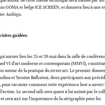
ique autour de cette même technique sera menée par les
cain GOMA et belge ICE SCREEN, et donnera lieu à une e
lier Ambigu.
visites guidées
qui auront lieu les 25 et 26 mai dans la salle de conféren
 VI d’art moderne et contemporain (MMVI), constitue
on autour de la pratique du street art. Le premier donner
udina et Yassine Balbzioui, deux participants aux précé
r, pour raconter comment cette expérience leur a ouvert
action. Le second talk sera quant à lui animé par le coll
 et sera axé sur l’importance de la sérigraphie pour les