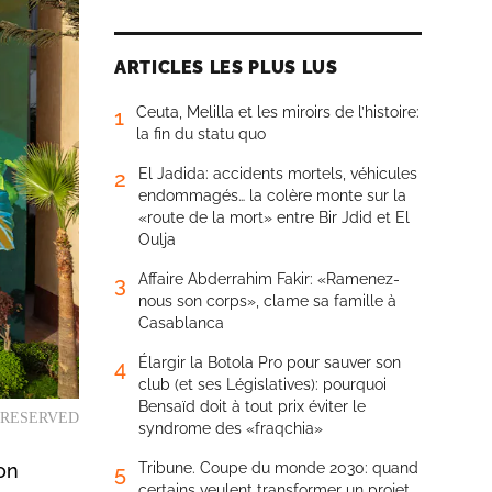
ARTICLES LES PLUS LUS
Ceuta, Melilla et les miroirs de l’histoire:
1
la fin du statu quo
El Jadida: accidents mortels, véhicules
2
endommagés… la colère monte sur la
«route de la mort» entre Bir Jdid et El
Oulja
Affaire Abderrahim Fakir: «Ramenez-
3
nous son corps», clame sa famille à
Casablanca
Élargir la Botola Pro pour sauver son
4
club (et ses Législatives): pourquoi
Bensaïd doit à tout prix éviter le
RIGHTRESERVED
syndrome des «fraqchia»
son
Tribune. Coupe du monde 2030: quand
5
certains veulent transformer un projet