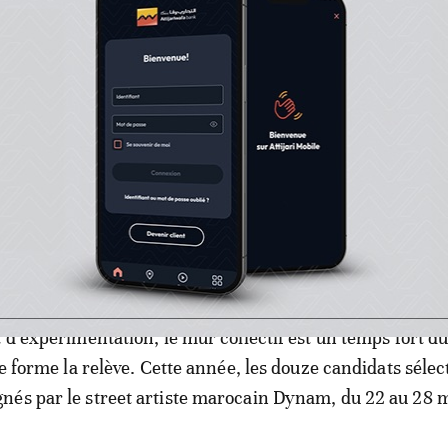
xistence, Jidar a contribué à donner un nouveau visage à 
trimoine éphémère qui s’enrichira cette année des œuvr
as Velasco, Elisa Capdevila, Bezt, Alegria Del Prado, Me
e et Machima. Ces pointures de la scène street art
ont issues des Pays-Bas, d’Espagne, de Pologne, du Mexi
n de voir le monde viendra se mêler à la réalité urbaine 
lles rencontres avec les habitants de ville.
it de partage et de transmission, Jidar invite par ailleurs
stes à s’initier aux côtés d’un artiste confirmé. Conçu
 d’expérimentation, le mur collectif est un temps fort du 
se forme la relève. Cette année, les douze candidats séle
és par le street artiste marocain Dynam, du 22 au 28 m