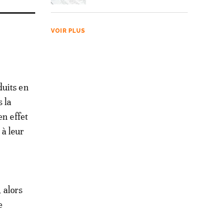
VOIR PLUS
duits en
 la
en effet
 à leur
, alors
e