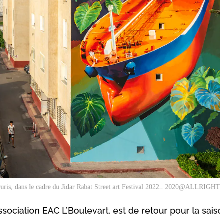
aj Duris, dans le cadre du Jidar Rabat Street art Festival 2022.. 2020@ALL
’association EAC L’Boulevart, est de retour pour la sai