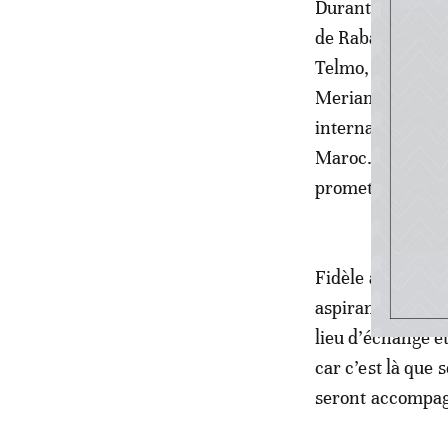
Durant 9 ans d’e
de Rabat. Un pa
Telmo, Miel, Seb
Meriam Benkiran
internationale s
Maroc. Leur faço
promettant de be
Fidèle à son espr
aspirants murali
lieu d’échange et
car c’est là que 
seront accompagn