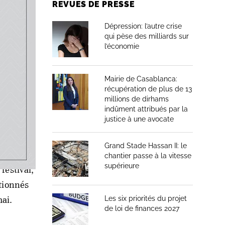
la ville
REVUES DE PRESSE
es de
Dépression: l’autre crise
d,
qui pèse des milliards sur
l’économie
que et du
rbatie,
Mairie de Casablanca:
récupération de plus de 13
millions de dirhams
indûment attribués par la
justice à une avocate
 les
Grand Stade Hassan II: le
 comme un
chantier passe à la vitesse
supérieure
festival,
ctionnés
ai.
Les six priorités du projet
de loi de finances 2027