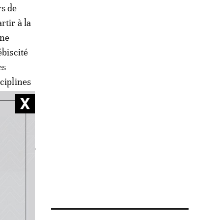
rs de
rtir à la
une
ébiscité
es
ciplines
réant les
s de