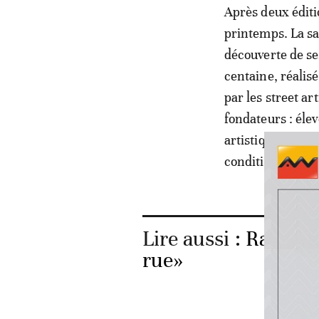
Après deux éditi
printemps. La sa
découverte de s
centaine, réalis
par les street ar
fondateurs : éle
artistiques et o
conditions d’un 
Lire aussi :
Rabat: e
rue»