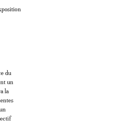
xposition
ce du
nt un
a la
dentes
 un
ectif