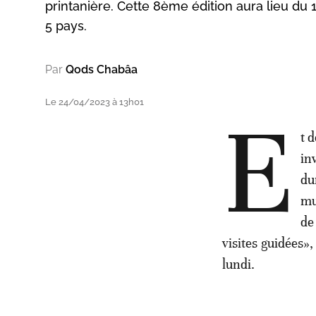
printanière. Cette 8ème édition aura lieu du 1
5 pays.
Par
Qods Chabâa
Le 24/04/2023 à 13h01
E
t 
in
du
mu
de
visites guidées»
lundi.