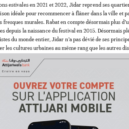
ons estivales en 2021 et 2022, Jidar reprend ses quartie
ison idéale pour recommencer à flâner dans la ville et pa
es fresques murales. Rabat en compte désormais plus d’
ées depuis la naissance du festival en 2015. Désormais pl
tistes du monde entier, Jidar n’a pas dévié de ses princip
ver les cultures urbaines au même rang que les autres dis
uvrir le public marocain à de nouveaux horizons, tout en c
écosystème viable pour les artistes.
t de sept éditions pour «Jidar, toile