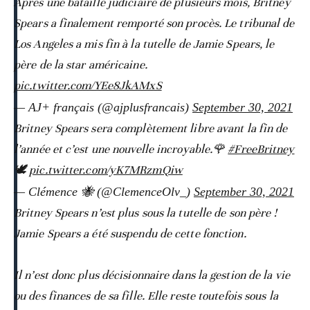
Après une bataille judiciaire de plusieurs mois, Britney
Spears a finalement remporté son procès. Le tribunal de
Los Angeles a mis fin à la tutelle de Jamie Spears, le
père de la star américaine.
pic.twitter.com/YEe8JkAMxS
— AJ+ français (@ajplusfrancais)
September 30, 2021
Britney Spears sera complètement libre avant la fin de
l’année et c’est une nouvelle incroyable.🌹
#FreeBritney
🕊
pic.twitter.com/yK7MRzmQiw
— Clémence 🐝 (@ClemenceOlv_)
September 30, 2021
Britney Spears n’est plus sous la tutelle de son père !
Jamie Spears a été suspendu de cette fonction.
Il n’est donc plus décisionnaire dans la gestion de la vie
ou des finances de sa fille. Elle reste toutefois sous la