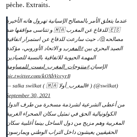
pêche. Extraits.
عندما يتعلق الأمر بالمصالح الإسبانية تهرول هاته الأخيرة
🇪🇸 للدفاع عن المغرب 🇲🇦 و تتناسى مواقفها ضد
مصالحه 🤔، حيث سارعت للدفاع عن استمرار اتفاقية
الصيد البحري بين
#المغرب
و الاتحاد الأوروبي، مؤكدة
المهمة الحيوية للاتفاقية بالنسبة للصيادين
الإسبان.
#منتوجات_المغرب_ليست_للمساومة
pic.twitter.com/kOXbVccyrB
— salka swilkat ( 🇲🇦 المغرب_أولا# ) (@swilkat)
September 30, 2021
من أعطى الشرعية لشرذمة مسخرة من طرف الدول
الكولونيالية الحق في تمثيل سكان الصحراء الغربية
المغربية وهم مزيج من دول الساحل بينما أغلبية سكان
الحقيقيين يعيشون داخل التراب الوطني ويمارسون