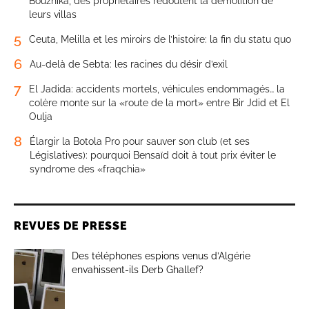
Bouznika, des propriétaires redoutent la démolition de
leurs villas
5
Ceuta, Melilla et les miroirs de l’histoire: la fin du statu quo
6
Au-delà de Sebta: les racines du désir d’exil
7
El Jadida: accidents mortels, véhicules endommagés… la
colère monte sur la «route de la mort» entre Bir Jdid et El
Oulja
8
Élargir la Botola Pro pour sauver son club (et ses
Législatives): pourquoi Bensaïd doit à tout prix éviter le
syndrome des «fraqchia»
REVUES DE PRESSE
Des téléphones espions venus d’Algérie
envahissent-ils Derb Ghallef?