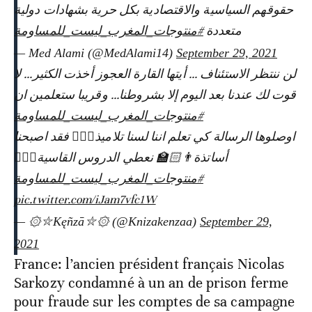
حقوقهم السياسية والاقتصادية بكل حرية بشهادات دولية
متعددة
#منتوجات_المغرب_ليست_للمساومة
— Med Alami (@MedAlami14)
September 29, 2021
لن ننتظر الاستئناف ... أيتها القارة العجوز أخذت الكثير... لا
قوت لك عندنا بعد اليوم إلا بشروطنا... وقريبا ستعلمين ان
#منتوجات_المغرب_ليست_للمساومة
اوصلوها الرسالة كي تعلم اننا لسنا تلاميذ🙅🏻‍♀️ فقد اصبحنا
أساتذة👨🏻‍🏫 نعطي الدروس القاسية🏌🏻‍♀️
#منتوجات_المغرب_ليست_للمساومة
pic.twitter.com/iJam7vfc1W
— ۞⛥Kęñzā⛥۞ (@Knizakenzaa)
September 29,
2021
France: l’ancien président français Nicolas
Sarkozy condamné à un an de prison ferme
pour fraude sur les comptes de sa campagne