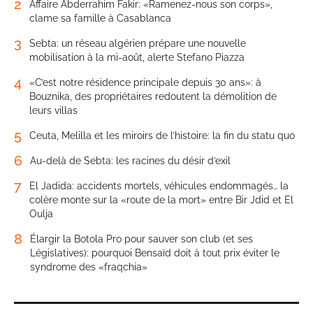
2
Affaire Abderrahim Fakir: «Ramenez-nous son corps»,
clame sa famille à Casablanca
3
Sebta: un réseau algérien prépare une nouvelle
mobilisation à la mi-août, alerte Stefano Piazza
4
«C’est notre résidence principale depuis 30 ans»: à
Bouznika, des propriétaires redoutent la démolition de
leurs villas
5
Ceuta, Melilla et les miroirs de l’histoire: la fin du statu quo
6
Au-delà de Sebta: les racines du désir d’exil
7
El Jadida: accidents mortels, véhicules endommagés… la
colère monte sur la «route de la mort» entre Bir Jdid et El
Oulja
8
Élargir la Botola Pro pour sauver son club (et ses
Législatives): pourquoi Bensaïd doit à tout prix éviter le
syndrome des «fraqchia»