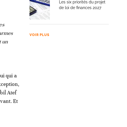
Les six priorités du projet
de loi de finances 2027
es
 armes
VOIR PLUS
t un
ui qui a
xception,
il Atef
ivant. Et