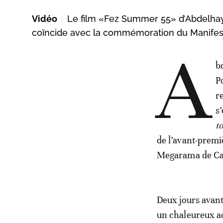
Vidéo
Le film «Fez Summer 55» d’Abdelhay L
coïncide avec la commémoration du Manifes
A
b
P
r
s’
t
de l’avant-prem
Megarama de Casa
Deux jours avant
un chaleureux ac