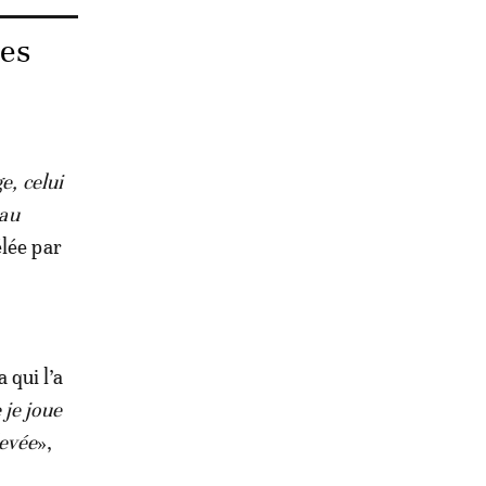
ées
e, celui
 au
lée par
 qui l’a
 je joue
levée
»,