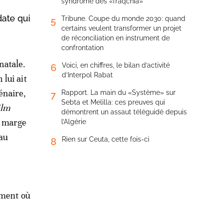
syndrome des «fraqchia»
date qui
Tribune. Coupe du monde 2030: quand
5
certains veulent transformer un projet
de réconciliation en instrument de
confrontation
natale.
Voici, en chiffres, le bilan d’activité
6
d’Interpol Rabat
 lui ait
énaire,
Rapport. La main du «Système» sur
7
Sebta et Melilla: ces preuves qui
ilm
démontrent un assaut téléguidé depuis
n marge
l’Algérie
au
Rien sur Ceuta, cette fois-ci
8
ement où