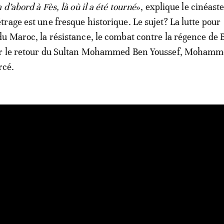
 d’abord à Fès, là où il a été tourné
», explique le cinéast
rage est une fresque historique. Le sujet? La lutte pour
u Maroc, la résistance, le combat contre la régence de 
ur le retour du Sultan Mohammed Ben Youssef, Mohamm
rcé.