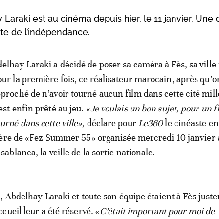
araki est au cinéma depuis hier, le 11 janvier. Une 
te de l’indépendance.
delhay Laraki a décidé de poser sa caméra à Fès, sa ville 
our la première fois, ce réalisateur marocain, après qu’on
eproché de n’avoir tourné aucun film dans cette cité mill
est enfin prêté au jeu. «
Je voulais un bon sujet, pour un f
ourné dans cette ville»,
déclare pour
Le360
le cinéaste e
ière de «Fez Summer 55» organisée mercredi 10 janvier 
blanca, la veille de la sortie nationale.
, Abdelhay Laraki et toute son équipe étaient à Fès just
cueil leur a été réservé. «
C’était important pour moi de