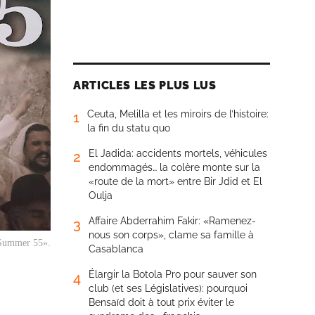
ARTICLES LES PLUS LUS
Ceuta, Melilla et les miroirs de l’histoire:
1
la fin du statu quo
El Jadida: accidents mortels, véhicules
2
endommagés… la colère monte sur la
«route de la mort» entre Bir Jdid et El
Oulja
Affaire Abderrahim Fakir: «Ramenez-
3
nous son corps», clame sa famille à
 Summer 55».
Casablanca
Élargir la Botola Pro pour sauver son
4
club (et ses Législatives): pourquoi
Bensaïd doit à tout prix éviter le