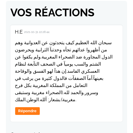
VOS RÉACTIONS
H.E
2021-10-31 22:28:44
سبحان الله العظيم.كيف يتحدثون عن العدوانية وهم
من أظهروا عدائهم تجآه وحدتنآ الثرابية ويحرضون
الدول المجاورة ضد الصحراء المغربية.ولم يكفوا عن
الشتم والسب يوميآ في الصحف التآبعة لنظام
العسكري الفاسد.إن هذآ لهو الفسق والوقاحة
بعينهآ.أمآ الصفقآت فالدول كثيرة من يرغب في
التعامل من المملكة المغربية بكل فرح
وسرور.والحمد لله.(الصحراء مغربية وستبقى
مغربية).بشعار: آلله.الوطن.الملك.
Répondre