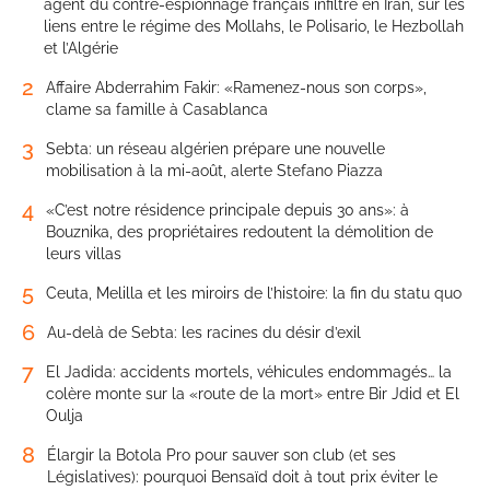
agent du contre-espionnage français infiltré en Iran, sur les
liens entre le régime des Mollahs, le Polisario, le Hezbollah
et l’Algérie
2
Affaire Abderrahim Fakir: «Ramenez-nous son corps»,
clame sa famille à Casablanca
3
Sebta: un réseau algérien prépare une nouvelle
mobilisation à la mi-août, alerte Stefano Piazza
4
«C’est notre résidence principale depuis 30 ans»: à
Bouznika, des propriétaires redoutent la démolition de
leurs villas
5
Ceuta, Melilla et les miroirs de l’histoire: la fin du statu quo
6
Au-delà de Sebta: les racines du désir d’exil
7
El Jadida: accidents mortels, véhicules endommagés… la
colère monte sur la «route de la mort» entre Bir Jdid et El
Oulja
8
Élargir la Botola Pro pour sauver son club (et ses
Législatives): pourquoi Bensaïd doit à tout prix éviter le