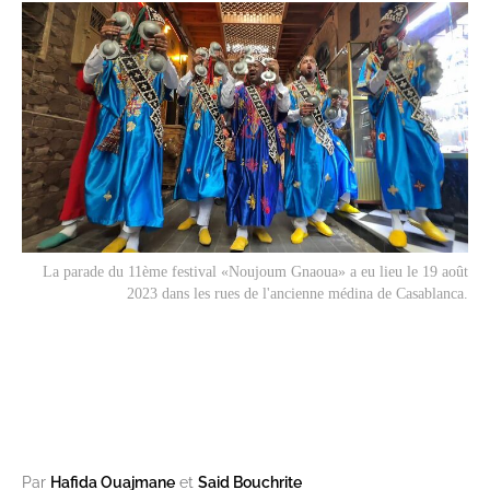
La parade du 11ème festival «Noujoum Gnaoua» a eu lieu le 19 août
2023 dans les rues de l'ancienne médina de Casablanca.
Par
Hafida Ouajmane
et
Said Bouchrite