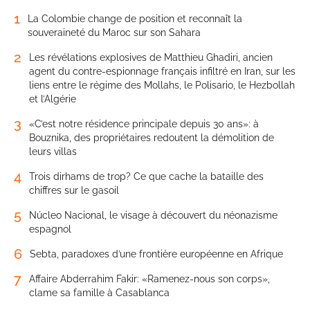
1
La Colombie change de position et reconnaît la
souveraineté du Maroc sur son Sahara
2
Les révélations explosives de Matthieu Ghadiri, ancien
agent du contre-espionnage français infiltré en Iran, sur les
liens entre le régime des Mollahs, le Polisario, le Hezbollah
et l’Algérie
3
«C’est notre résidence principale depuis 30 ans»: à
Bouznika, des propriétaires redoutent la démolition de
leurs villas
4
Trois dirhams de trop? Ce que cache la bataille des
chiffres sur le gasoil
5
Núcleo Nacional, le visage à découvert du néonazisme
espagnol
6
Sebta, paradoxes d’une frontière européenne en Afrique
7
Affaire Abderrahim Fakir: «Ramenez-nous son corps»,
clame sa famille à Casablanca