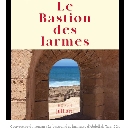
Couverture du roman «Le bastion des larmes», d'Abdellah Taia, 224