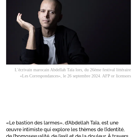
L'écrivain marocain Abdellah Taïa lors, du 26ème festival littéraire
«Les Correspondances», le 26 septembre 2024. AFP or licensors
«Le bastion des larmes», d’Abdellah Taïa, est une
œuvre intimiste qui explore les thèmes de l’identité,
de l’homosexualité, de l’exil et de la douleur. À travers