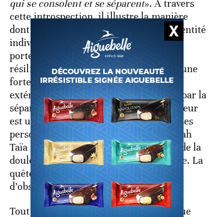
qui se consolent et se séparent
». À travers
cette introspection, il illustre la manière
dont la mémoire collective façonne l’identité
individuelle, rendant chaque habitant
porteur d’un héritage de douleur et de
résilience. Cette double réalité -celle d’une
forteresse érigée contre les attaques
extérieures et celle d’un cœur meurtri par la
séparation- imprègne le récit où la douleur
est une part intégrante de l’identité de ses
personnages. À la fin du roman, Abdellah
Taïa laisse suggérer que même au sein de la
douleur, il existe des espaces de lumière. La
quête de soi est un chemin parsemé
d’obstacles, mais aussi de découvertes.
Tout juste couronné du prix de la Langue