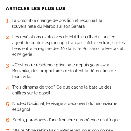
ARTICLES LES PLUS LUS
1
La Colombie change de position et reconnaît la
souveraineté du Maroc sur son Sahara
2
Les révélations explosives de Matthieu Ghadiri, ancien
agent du contre-espionnage français infiltré en Iran, sur les
liens entre le régime des Mollahs, le Polisario, le Hezbollah
et l’Algérie
3
«C’est notre résidence principale depuis 30 ans»: à
Bouznika, des propriétaires redoutent la démolition de
leurs villas
4
Trois dirhams de trop? Ce que cache la bataille des
chiffres sur le gasoil
5
Núcleo Nacional, le visage à découvert du néonazisme
espagnol
6
Sebta, paradoxes d’une frontière européenne en Afrique
7
Affaire Abderrahim Fakir: «Ramenez-nous son corps»,