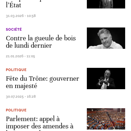
l’État
31.03.2026 - 10:58
SOCIÉTÉ
Contre la gueule de bois
de lundi dernier
21.01.2026 - 11:05
POLITIQUE
Fête du Trône: gouverner
en majesté
30.07.2025 - 16:28
POLITIQUE
Parlement: appel à
imposer des amendes à