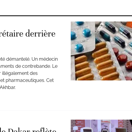
étaire derrière
a été démantelé. Un médecin
icaments de contrebande. Le
r illégalement des
s et pharmaceutiques. Cet
 Akhbar.
e Dakar reflète