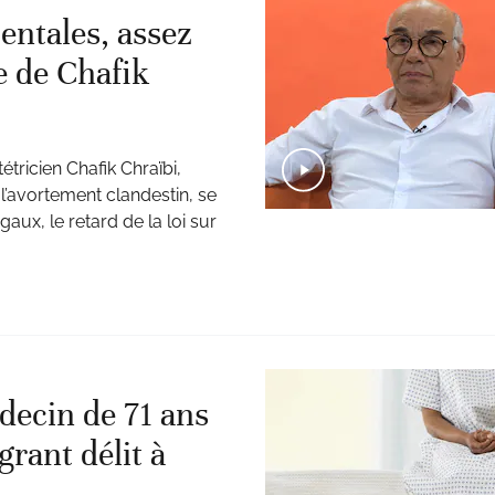
entales, assez
e de Chafik
tricien Chafik Chraïbi,
 l’avortement clandestin, se
ux, le retard de la loi sur
decin de 71 ans
grant délit à