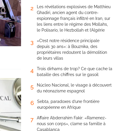
Les révélations explosives de Matthieu
2
Ghadiri, ancien agent du contre-
espionnage français infiltré en Iran, sur
les liens entre le régime des Mollahs,
le Polisario, le Hezbollah et l’Algérie
«C’est notre résidence principale
3
depuis 30 ans»: à Bouznika, des
propriétaires redoutent la démolition
de leurs villas
Trois dirhams de trop? Ce que cache la
4
bataille des chiffres sur le gasoil
Núcleo Nacional, le visage à découvert
5
du néonazisme espagnol
Sebta, paradoxes d’une frontière
6
européenne en Afrique
Affaire Abderrahim Fakir: «Ramenez-
7
nous son corps», clame sa famille à
Casablanca