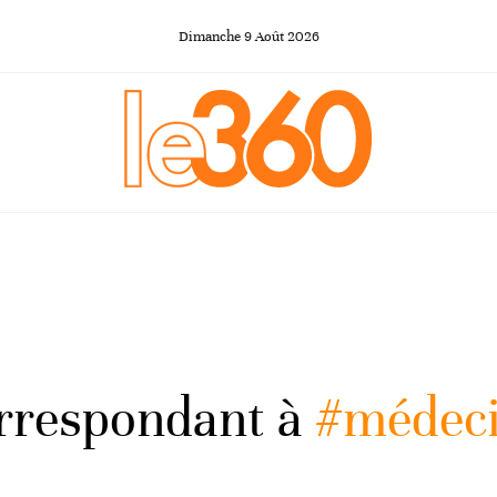
Dimanche
9
Août
2026
orrespondant à
#médec