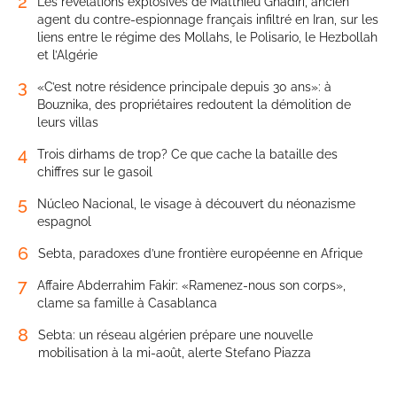
2
Les révélations explosives de Matthieu Ghadiri, ancien
agent du contre-espionnage français infiltré en Iran, sur les
liens entre le régime des Mollahs, le Polisario, le Hezbollah
et l’Algérie
3
«C’est notre résidence principale depuis 30 ans»: à
Bouznika, des propriétaires redoutent la démolition de
leurs villas
4
Trois dirhams de trop? Ce que cache la bataille des
chiffres sur le gasoil
5
Núcleo Nacional, le visage à découvert du néonazisme
espagnol
6
Sebta, paradoxes d’une frontière européenne en Afrique
7
Affaire Abderrahim Fakir: «Ramenez-nous son corps»,
clame sa famille à Casablanca
8
Sebta: un réseau algérien prépare une nouvelle
mobilisation à la mi-août, alerte Stefano Piazza