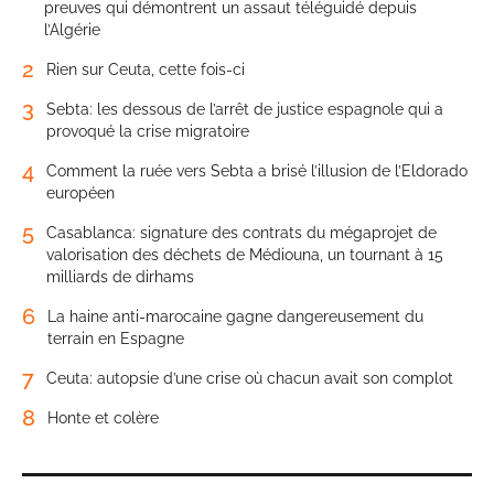
preuves qui démontrent un assaut téléguidé depuis
l’Algérie
2
Rien sur Ceuta, cette fois-ci
3
Sebta: les dessous de l’arrêt de justice espagnole qui a
provoqué la crise migratoire
4
Comment la ruée vers Sebta a brisé l’illusion de l’Eldorado
européen
5
Casablanca: signature des contrats du mégaprojet de
valorisation des déchets de Médiouna, un tournant à 15
milliards de dirhams
6
La haine anti-marocaine gagne dangereusement du
terrain en Espagne
7
Ceuta: autopsie d’une crise où chacun avait son complot
8
Honte et colère