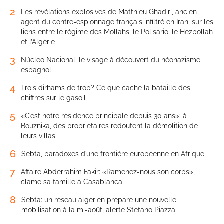
2
Les révélations explosives de Matthieu Ghadiri, ancien
agent du contre-espionnage français infiltré en Iran, sur les
liens entre le régime des Mollahs, le Polisario, le Hezbollah
et l’Algérie
3
Núcleo Nacional, le visage à découvert du néonazisme
espagnol
4
Trois dirhams de trop? Ce que cache la bataille des
chiffres sur le gasoil
5
«C’est notre résidence principale depuis 30 ans»: à
Bouznika, des propriétaires redoutent la démolition de
leurs villas
6
Sebta, paradoxes d’une frontière européenne en Afrique
7
Affaire Abderrahim Fakir: «Ramenez-nous son corps»,
clame sa famille à Casablanca
8
Sebta: un réseau algérien prépare une nouvelle
mobilisation à la mi-août, alerte Stefano Piazza