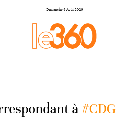
Dimanche
9
Août
2026
orrespondant à
#CDG