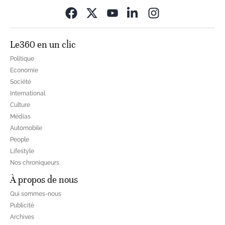
Opens in new wi
Le360 en un clic
Politique
Economie
Société
International
Culture
Médias
Automobile
People
Lifestyle
Nos chroniqueurs
À propos de nous
Qui sommes-nous
Publicité
Archives