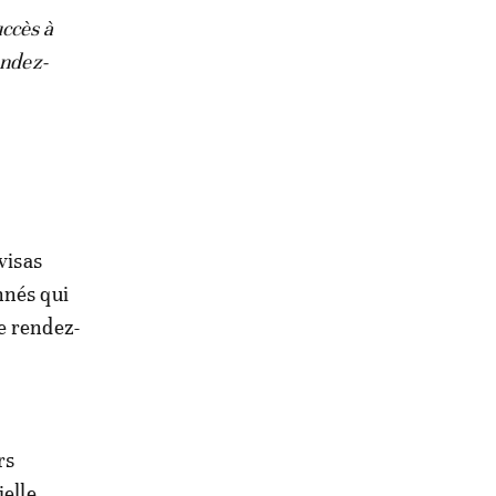
uccès à
endez-
visas
nnés qui
e rendez-
rs
elle.