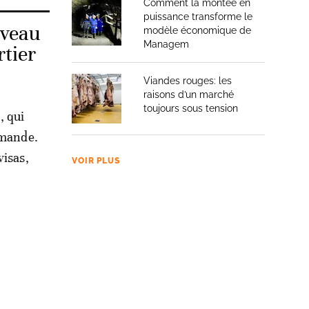
Comment la montée en
puissance transforme le
uveau
modèle économique de
Managem
tier
Viandes rouges: les
raisons d’un marché
toujours sous tension
, qui
emande.
visas,
VOIR PLUS