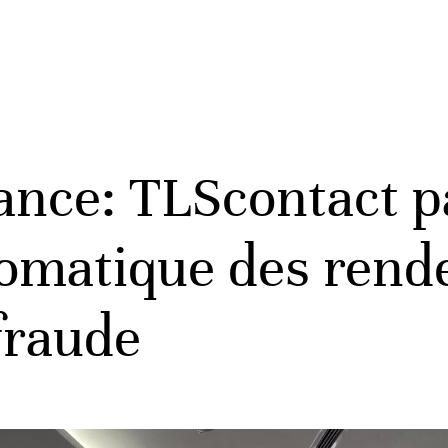
rance: TLScontact p
utomatique des rend
 fraude