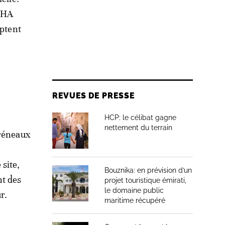
TCHA
aptent
REVUES DE PRESSE
HCP: le célibat gagne
nettement du terrain
créneaux
site,
Bouznika: en prévision d’un
nt des
projet touristique émirati,
le domaine public
r.
maritime récupéré