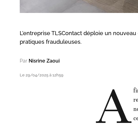
L’entreprise TLSContact déploie un nouveau di
pratiques frauduleuses.
Par
Nisrine Zaoui
Le 29/04/2025 à 12h59
A
f
r
n
c