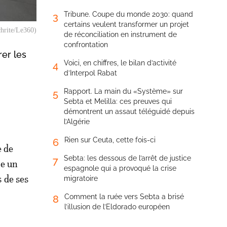
Tribune. Coupe du monde 2030: quand
3
certains veulent transformer un projet
hrite/Le360)
de réconciliation en instrument de
confrontation
rer les
Voici, en chiffres, le bilan d’activité
4
d’Interpol Rabat
Rapport. La main du «Système» sur
5
Sebta et Melilla: ces preuves qui
démontrent un assaut téléguidé depuis
l’Algérie
Rien sur Ceuta, cette fois-ci
6
e de
Sebta: les dessous de l’arrêt de justice
7
ie un
espagnole qui a provoqué la crise
 de ses
migratoire
Comment la ruée vers Sebta a brisé
8
l’illusion de l’Eldorado européen