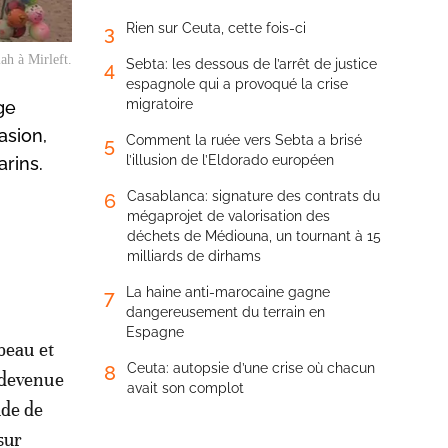
Rien sur Ceuta, cette fois-ci
3
h à Mirleft.
Sebta: les dessous de l’arrêt de justice
4
espagnole qui a provoqué la crise
migratoire
ge
asion,
Comment la ruée vers Sebta a brisé
5
l’illusion de l’Eldorado européen
rins.
Casablanca: signature des contrats du
6
mégaprojet de valorisation des
déchets de Médiouna, un tournant à 15
milliards de dirhams
La haine anti-marocaine gagne
7
dangereusement du terrain en
Espagne
 beau et
Ceuta: autopsie d’une crise où chacun
8
s devenue
avait son complot
ude de
sur