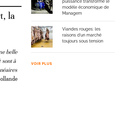
puissance transforme le
modèle économique de
, la
Managem
Viandes rouges: les
raisons d’un marché
toujours sous tension
ne belle
 sont à
VOIR PLUS
lnéaires
Hollande