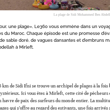
La plage de Sidi Mohammed Ben Abdella
n jour, une plage», Le360 vous emmène dans un voya
es du Maroc. Chaque épisode est une promesse d’év
de sable doré, de vagues dansantes et d’embruns ma
ellah à Mirleft.
6 km de Sidi Ifni se trouve un archipel de plages à la fois
ystérieux. Ici vous êtes à Mirleft, cette cité de pêcheur
n havre de paix des surfeurs du monde entier. La multit
lages qui s’offre au regard des estivants, une fois arrivés 