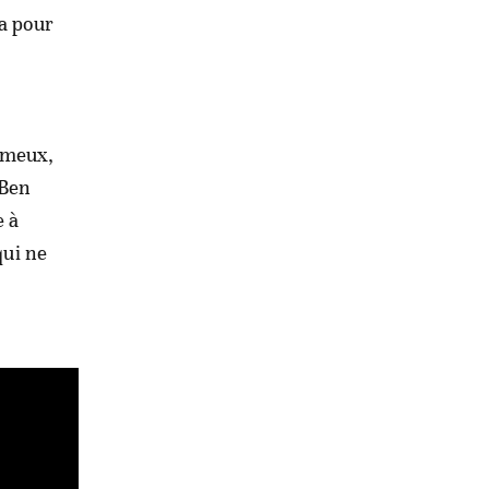
 a pour
rumeux,
 Ben
e à
qui ne