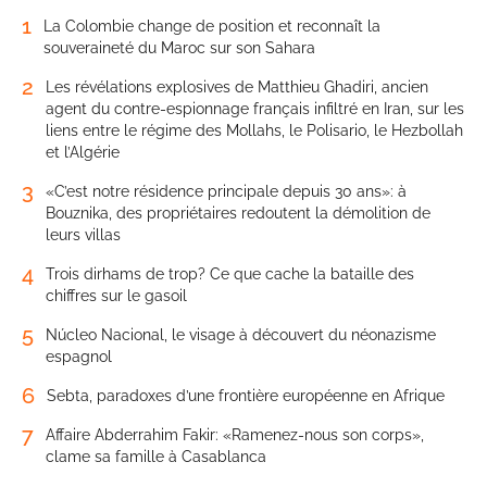
1
La Colombie change de position et reconnaît la
souveraineté du Maroc sur son Sahara
2
Les révélations explosives de Matthieu Ghadiri, ancien
agent du contre-espionnage français infiltré en Iran, sur les
liens entre le régime des Mollahs, le Polisario, le Hezbollah
et l’Algérie
3
«C’est notre résidence principale depuis 30 ans»: à
Bouznika, des propriétaires redoutent la démolition de
leurs villas
4
Trois dirhams de trop? Ce que cache la bataille des
chiffres sur le gasoil
5
Núcleo Nacional, le visage à découvert du néonazisme
espagnol
6
Sebta, paradoxes d’une frontière européenne en Afrique
7
Affaire Abderrahim Fakir: «Ramenez-nous son corps»,
clame sa famille à Casablanca