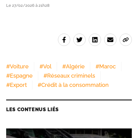
Le 27/02/2026 à 21h28
#
Voiture
#
Vol
#
Algérie
#
Maroc
#
Espagne
#
Réseaux criminels
#
Export
#
Crédit à la consommation
LES CONTENUS LIÉS