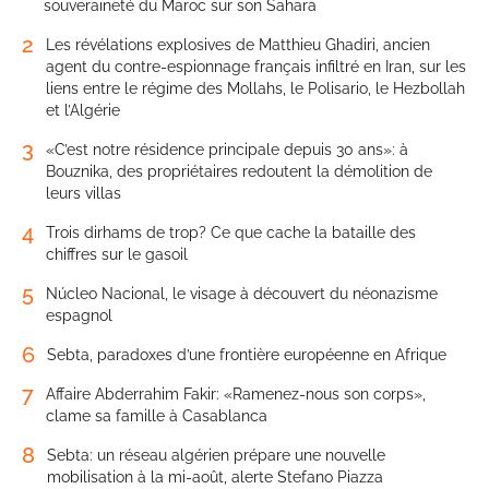
souveraineté du Maroc sur son Sahara
2
Les révélations explosives de Matthieu Ghadiri, ancien
agent du contre-espionnage français infiltré en Iran, sur les
liens entre le régime des Mollahs, le Polisario, le Hezbollah
et l’Algérie
3
«C’est notre résidence principale depuis 30 ans»: à
Bouznika, des propriétaires redoutent la démolition de
leurs villas
4
Trois dirhams de trop? Ce que cache la bataille des
chiffres sur le gasoil
5
Núcleo Nacional, le visage à découvert du néonazisme
espagnol
6
Sebta, paradoxes d’une frontière européenne en Afrique
7
Affaire Abderrahim Fakir: «Ramenez-nous son corps»,
clame sa famille à Casablanca
8
Sebta: un réseau algérien prépare une nouvelle
mobilisation à la mi-août, alerte Stefano Piazza