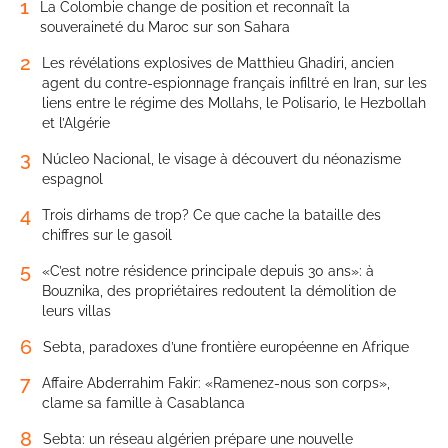
1
La Colombie change de position et reconnaît la
souveraineté du Maroc sur son Sahara
2
Les révélations explosives de Matthieu Ghadiri, ancien
agent du contre-espionnage français infiltré en Iran, sur les
liens entre le régime des Mollahs, le Polisario, le Hezbollah
et l’Algérie
3
Núcleo Nacional, le visage à découvert du néonazisme
espagnol
4
Trois dirhams de trop? Ce que cache la bataille des
chiffres sur le gasoil
5
«C’est notre résidence principale depuis 30 ans»: à
Bouznika, des propriétaires redoutent la démolition de
leurs villas
6
Sebta, paradoxes d’une frontière européenne en Afrique
7
Affaire Abderrahim Fakir: «Ramenez-nous son corps»,
clame sa famille à Casablanca
8
Sebta: un réseau algérien prépare une nouvelle