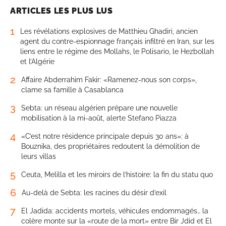
ARTICLES LES PLUS LUS
1
Les révélations explosives de Matthieu Ghadiri, ancien
agent du contre-espionnage français infiltré en Iran, sur les
liens entre le régime des Mollahs, le Polisario, le Hezbollah
et l’Algérie
2
Affaire Abderrahim Fakir: «Ramenez-nous son corps»,
clame sa famille à Casablanca
3
Sebta: un réseau algérien prépare une nouvelle
mobilisation à la mi-août, alerte Stefano Piazza
4
«C’est notre résidence principale depuis 30 ans»: à
Bouznika, des propriétaires redoutent la démolition de
leurs villas
5
Ceuta, Melilla et les miroirs de l’histoire: la fin du statu quo
6
Au-delà de Sebta: les racines du désir d’exil
7
El Jadida: accidents mortels, véhicules endommagés… la
colère monte sur la «route de la mort» entre Bir Jdid et El