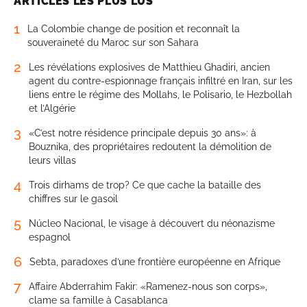
ARTICLES LES PLUS LUS
1
La Colombie change de position et reconnaît la
souveraineté du Maroc sur son Sahara
2
Les révélations explosives de Matthieu Ghadiri, ancien
agent du contre-espionnage français infiltré en Iran, sur les
liens entre le régime des Mollahs, le Polisario, le Hezbollah
et l’Algérie
3
«C’est notre résidence principale depuis 30 ans»: à
Bouznika, des propriétaires redoutent la démolition de
leurs villas
4
Trois dirhams de trop? Ce que cache la bataille des
chiffres sur le gasoil
5
Núcleo Nacional, le visage à découvert du néonazisme
espagnol
6
Sebta, paradoxes d’une frontière européenne en Afrique
7
Affaire Abderrahim Fakir: «Ramenez-nous son corps»,
clame sa famille à Casablanca