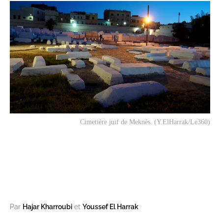
Cimetière juif de Meknès. (Y.ElHarrak/Le360)
Par
Hajar Kharroubi
et
Youssef El Harrak