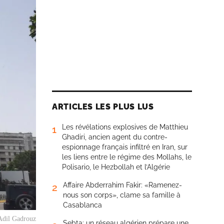
ARTICLES LES PLUS LUS
Les révélations explosives de Matthieu
1
Ghadiri, ancien agent du contre-
espionnage français infiltré en Iran, sur
les liens entre le régime des Mollahs, le
Polisario, le Hezbollah et l’Algérie
Affaire Abderrahim Fakir: «Ramenez-
2
nous son corps», clame sa famille à
Casablanca
 Adil Gadrouz
Sebta: un réseau algérien prépare une