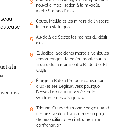
3
nouvelle mobilisation à la mi-août,
alerte Stefano Piazza
éseau
Ceuta, Melilla et les miroirs de l’histoire:
4
auduleuse
la fin du statu quo
Au-delà de Sebta: les racines du désir
5
d’exil
El Jadida: accidents mortels, véhicules
6
endommagés… la colère monte sur la
«route de la mort» entre Bir Jdid et El
uet à la
Oulja
ux
Élargir la Botola Pro pour sauver son
7
club (et ses Législatives): pourquoi
 avec des
Bensaïd doit à tout prix éviter le
syndrome des «fraqchia»
Tribune. Coupe du monde 2030: quand
8
certains veulent transformer un projet
de réconciliation en instrument de
confrontation