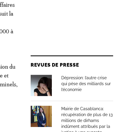
ffaires
uit la
.000 à
REVUES DE PRESSE
sion du
e et
Dépression: l’autre crise
iminels,
qui pèse des milliards sur
l’économie
Mairie de Casablanca:
récupération de plus de 13
millions de dirhams
indûment attribués par la