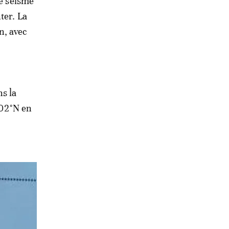
le séisme
ter. La
n, avec
ns la
902°N en