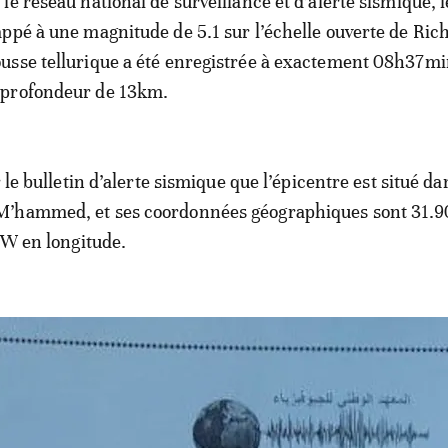
 le réseau national de surveillance et d’alerte sismique, 
appé à une magnitude de 5.1 sur l’échelle ouverte de Rich
usse tellurique a été enregistrée à exactement 08h37mi
 profondeur de 13km.
r le bulletin d’alerte sismique que l’épicentre est situé da
’hammed, et ses coordonnées géographiques sont 31.
1°W en longitude.