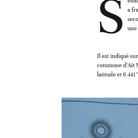
S
elon
a fr
seco
une
Il est indiqué su
commune d’Aït M
latitude et 6.44