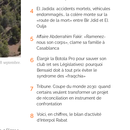
El Jadida: accidents mortels, véhicules
4
endommagés… la colère monte sur la
«route de la mort» entre Bir Jdid et El
Oulja
Affaire Abderrahim Fakir: «Ramenez-
5
nous son corps», clame sa famille à
Casablanca
Élargir la Botola Pro pour sauver son
6
 8 septembre.
club (et ses Législatives): pourquoi
Bensaïd doit à tout prix éviter le
syndrome des «fraqchia»
Tribune. Coupe du monde 2030: quand
7
certains veulent transformer un projet
de réconciliation en instrument de
confrontation
Voici, en chiffres, le bilan d’activité
8
d’Interpol Rabat