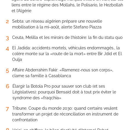
liens entre le régime des Mollahs, le Polisario, le Hezbollah
et l’Algérie
2
Sebta: un réseau algérien prépare une nouvelle
mobilisation à la mi-août, alerte Stefano Piazza
3
Ceuta, Melilla et les miroirs de l’histoire: la fin du statu quo
4
El Jadida: accidents mortels, véhicules endommagés… la
colère monte sur la «route de la mort» entre Bir Jdid et El
Oulja
5
Affaire Abderrahim Fakir: «Ramenez-nous son corps»,
clame sa famille à Casablanca
6
Élargir la Botola Pro pour sauver son club (et ses
Législatives): pourquoi Bensaïd doit à tout prix éviter le
syndrome des «fraqchia»
7
Tribune. Coupe du monde 2030: quand certains veulent
transformer un projet de réconciliation en instrument de
confrontation