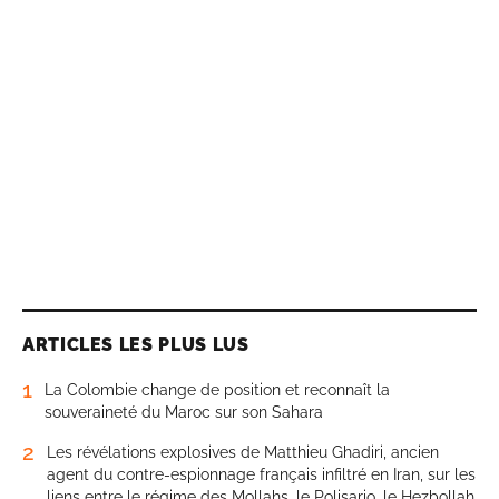
ARTICLES LES PLUS LUS
1
La Colombie change de position et reconnaît la
souveraineté du Maroc sur son Sahara
2
Les révélations explosives de Matthieu Ghadiri, ancien
agent du contre-espionnage français infiltré en Iran, sur les
liens entre le régime des Mollahs, le Polisario, le Hezbollah