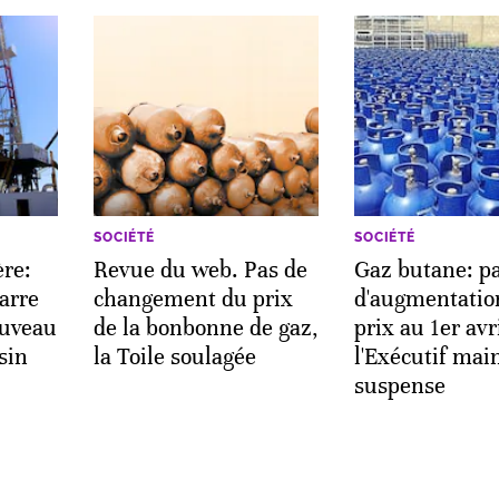
SOCIÉTÉ
SOCIÉTÉ
ère:
Revue du web. Pas de
Gaz butane: p
arre
changement du prix
d'augmentatio
ouveau
de la bonbonne de gaz,
prix au 1er avri
sin
la Toile soulagée
l'Exécutif main
suspense