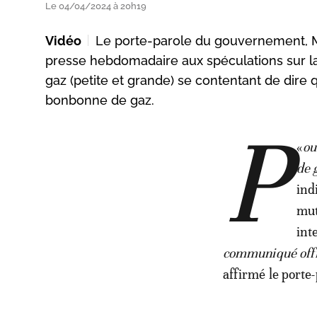
Le 04/04/2024 à 20h19
Vidéo
Le porte-parole du gouvernement, Mus
presse hebdomadaire aux spéculations sur la
gaz (petite et grande) se contentant de dire 
bonbonne de gaz.
P
«
ou
de 
ind
mut
int
communiqué offic
affirmé le porte-