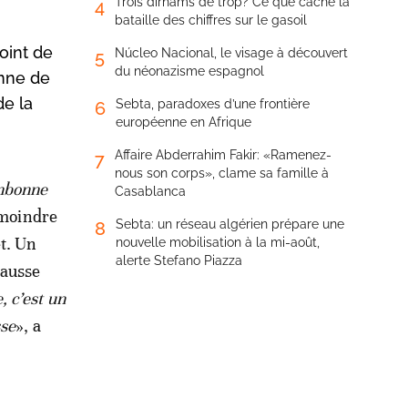
Trois dirhams de trop? Ce que cache la
4
bataille des chiffres sur le gasoil
oint de
Núcleo Nacional, le visage à découvert
5
du néonazisme espagnol
onne de
de la
Sebta, paradoxes d’une frontière
6
européenne en Afrique
Affaire Abderrahim Fakir: «Ramenez-
7
nous son corps», clame sa famille à
onbonne
Casablanca
a moindre
Sebta: un réseau algérien prépare une
8
et. Un
nouvelle mobilisation à la mi-août,
alerte Stefano Piazza
hausse
 c’est un
sse
», a