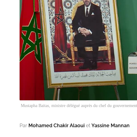
Mustapha Baitas, ministre délégué auprès du chef du gouvernement 
Par
Mohamed Chakir Alaoui
et
Yassine Mannan