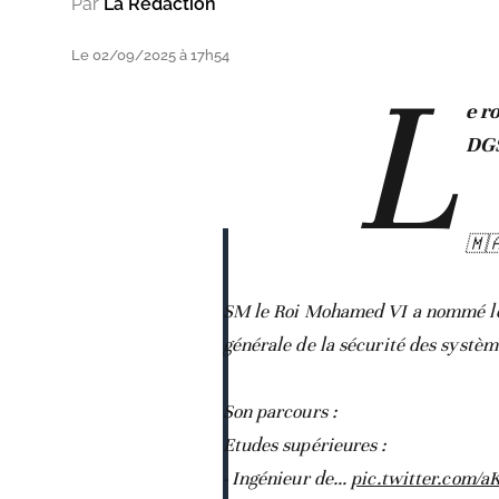
Par
La Rédaction
Le 02/09/2025 à 17h54
L
e r
DGS
🇲
SM le Roi Mohamed VI a nommé le g
générale de la sécurité des systèm
Son parcours :
Etudes supérieures :
- Ingénieur de…
pic.twitter.com/