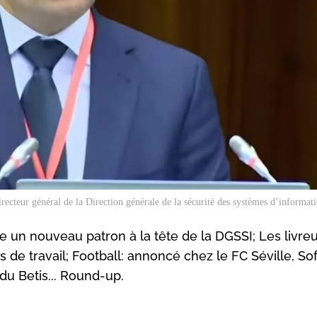
recteur général de la Direction générale de la sécurité des systèmes d’informa
n nouveau patron à la tête de la DGSSI; Les livreu
 de travail; Football: annoncé chez le FC Séville, So
du Betis... Round-up.