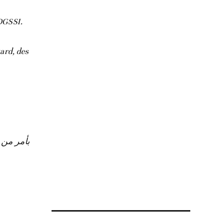
 DGSSI.
tard, des
بأمر من ج