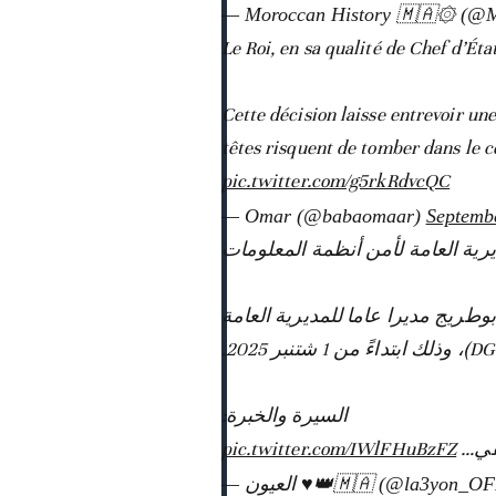
— Moroccan History 🇲🇦۞ (@M
Le Roi, en sa qualité de Chef d’Ét
Cette décision laisse entrevoir une
têtes risquent de tomber dans le 
pic.twitter.com/g5rkRdvcQC
— Omar (@babaomaar)
Septemb
🚨 ة العامة لأمن أنظمة المعلومات
بوطريج مديرا عاما للمديرية العامة
السيرة والخبرة:
pic.twitter.com/IWlFHuBzFZ
بيقي
— العيون ♥️👑🇲🇦 (@la3yon