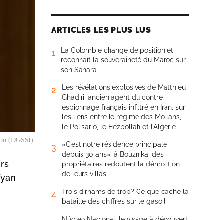
ARTICLES LES PLUS LUS
La Colombie change de position et
1
reconnaît la souveraineté du Maroc sur
son Sahara
Les révélations explosives de Matthieu
2
Ghadiri, ancien agent du contre-
espionnage français infiltré en Iran, sur
les liens entre le régime des Mollahs,
le Polisario, le Hezbollah et l’Algérie
tion (DGSSI).
«C’est notre résidence principale
3
depuis 30 ans»: à Bouznika, des
rs
propriétaires redoutent la démolition
de leurs villas
fyan
Trois dirhams de trop? Ce que cache la
4
bataille des chiffres sur le gasoil
Núcleo Nacional, le visage à découvert