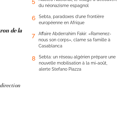
5
du néonazisme espagnol
Sebta, paradoxes d’une frontière
6
européenne en Afrique
on de la
Affaire Abderrahim Fakir: «Ramenez-
7
nous son corps», clame sa famille à
Casablanca
Sebta: un réseau algérien prépare une
8
nouvelle mobilisation à la mi-août,
alerte Stefano Piazza
direction