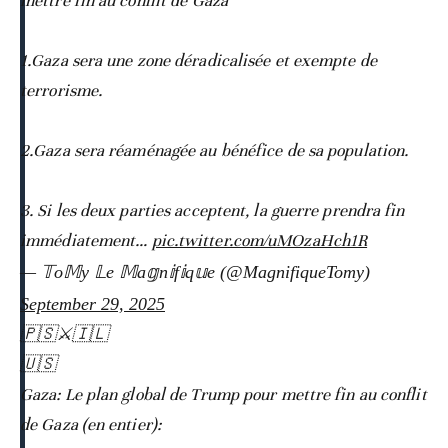
mettre fin au conflit de Gaza
1.Gaza sera une zone déradicalisée et exempte de
terrorisme.
2.Gaza sera réaménagée au bénéfice de sa population.
3. Si les deux parties acceptent, la guerre prendra fin
immédiatement…
pic.twitter.com/uMOzaHch1R
— 𝕋o𝕄y 𝕃e 𝕄a𝕘n𝕚f𝕚q𝕦e (@MagnifiqueTomy)
September 29, 2025
🇵🇸⚔️🇮🇱
🇺🇸
Gaza: Le plan global de Trump pour mettre fin au conflit
de Gaza (en entier):