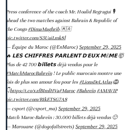
🎙️ Press conference of the coach Mr. Hoalid Regragui
ahead the two matches against Bahrain & Republic of
the Congo
#DimaMaghrib
🇲🇦
pic.twitter.com/S3UaiLmk8l
— Équipe du Maroc (@EnMaroc)
September 29, 2025
🔥 𝗟𝗘𝗦 𝗖𝗛𝗜𝗙𝗙𝗥𝗘𝗦 𝗣𝗔𝗥𝗟𝗘𝗡𝗧 𝗗'𝗘𝗨𝗫-𝗠Ê𝗠𝗘 🤯
Plus de 42 700 𝗯𝗶𝗹𝗹𝗲𝘁𝘀 déjà vendus pour le
#MatchMarocBahreïn
! Le public marocain montre une
fois de plus son amour fou pour les
#LionsDeLAtlas
🦁
👇
https://t.co/xzfBImlHVa
#Maroc
#Bahreïn
#AMAVIP
pic.twitter.com/RIkETSG7A8
— csport (@csport_ma)
September 29, 2025
Match Maroc-Bahreïn : 30.000 billets déjà vendus 🙂
— Marouane (@dogofallstreets)
September 29, 2025