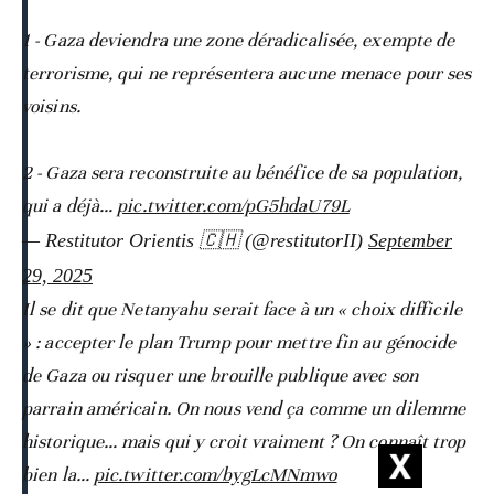
1 - Gaza deviendra une zone déradicalisée, exempte de
terrorisme, qui ne représentera aucune menace pour ses
voisins.
2 - Gaza sera reconstruite au bénéfice de sa population,
qui a déjà…
pic.twitter.com/pG5hdaU79L
— Restitutor Orientis 🇨🇭 (@restitutorII)
September
29, 2025
Il se dit que Netanyahu serait face à un « choix difficile
» : accepter le plan Trump pour mettre fin au génocide
de Gaza ou risquer une brouille publique avec son
parrain américain. On nous vend ça comme un dilemme
historique… mais qui y croit vraiment ? On connaît trop
bien la…
pic.twitter.com/bygLcMNmwo