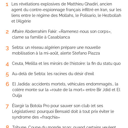
1
Les révélations explosives de Matthieu Ghadiri, ancien
agent du contre-espionnage français infiltré en Iran, sur les
liens entre le régime des Mollahs, le Polisario, le Hezbollah
et l’Algérie
2
Affaire Abderrahim Fakir: «Ramenez-nous son corps»,
clame sa famille à Casablanca
3
Sebta: un réseau algérien prépare une nouvelle
mobilisation à la mi-août, alerte Stefano Piazza
4
Ceuta, Melilla et les miroirs de l’histoire: la fin du statu quo
5
Au-delà de Sebta: les racines du désir d’exil
6
El Jadida: accidents mortels, véhicules endommagés… la
colère monte sur la «route de la mort» entre Bir Jdid et El
Oulja
7
Élargir la Botola Pro pour sauver son club (et ses
Législatives): pourquoi Bensaïd doit à tout prix éviter le
syndrome des «fraqchia»
8
Tribune. Coupe du monde 2030: quand certains veulent