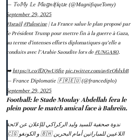
— 𝕋o𝕄y 𝕃e 𝕄a𝕘n𝕚f𝕚q𝕦e (@MagnifiqueTomy)
September 29, 2025
#Israël
#Palestine
| La France salue le plan proposé par
le Président Trump pour mettre fin à la guerre à Gaza,
au terme d’intenses efforts diplomatiques qu’elle a
conduits avec l’Arabie Saoudite lors de
#UNGA80
.
➡️
https://t.co/ffJQwU6fte
pic.twitter.com/av6rOblxbR
— France Diplomatie 🇫🇷🇪🇺 (@francediplo)
September 29, 2025
Football: le Stade Moulay Abdellah fera le
plein pour le match amical face à Bahreïn.
ندوة صحفية للسيد وليد الركراكي للإعلان عن لائحة
اللاعيبن للمباراتين أمام البحرين 🇧🇭 و الكونغو 🇨🇬