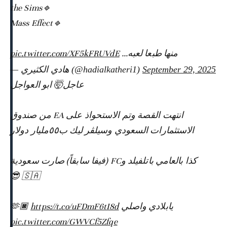
🔹the Sims
🔹Mass Effect
pic.twitter.com/XF5kFRUVdE
منها طبعا لعبه…
— هادي الكثيري (@hadialkatheri1)
September 29, 2025
عاجل🤯 ابو العواجل
انتهت القصة وتم الاستحواذ على EA من صندوق
الاستثمارات السعودي وسيلڤر ليك ب٥٥مليار دولار
كذا بالعامي باتلفيلد وFC (فيفا سابقاً) صارت سعودية
🇸🇦 😎
https://t.co/uFDmF6tI8d
يابلادي واصلي 🫶🏿
pic.twitter.com/GWVCf5Zfqe