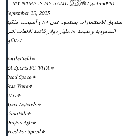
— MY NAME IS MY NAME 🇺🇸🪮 (@ctreid89)
September 29, 2025
صندوق الاستثمارات يستحوذ على EA و أصبحت ملكية
السعودية و بقيمة 55 مليار دولار قائمة الالعاب التي
تمتلكها
🔸BattleField
🔸EA Sports FC "FIFA
🔸Dead Space
🔹Star Wars
🔹UFC
🔹Apex Legends
🔹TitanFall
🔹Dragon Age
🔹Need For Speed