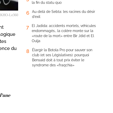
la fin du statu quo
Au-delà de Sebta: les racines du désir
6
d ELKHO-Le360
d’exil
El Jadida: accidents mortels, véhicules
7
nt
endommagés… la colère monte sur la
ologique
«route de la mort» entre Bir Jdid et El
tes
Oulja
dence du
Élargir la Botola Pro pour sauver son
8
club (et ses Législatives): pourquoi
Bensaïd doit à tout prix éviter le
syndrome des «fraqchia»
 d’une