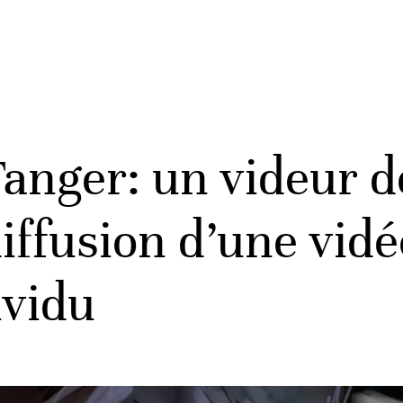
anger: un videur de
diffusion d’une vid
ividu