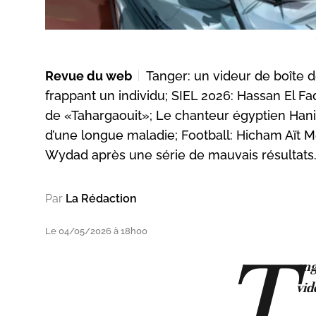
Revue du web
Tanger: un videur de boîte d
frappant un individu; SIEL 2026: Hassan El F
de «Tahargaouit»; Le chanteur égyptien Hani 
d’une longue maladie; Football: Hicham Aït 
Wydad après une série de mauvais résultats.
Par
La Rédaction
Le 04/05/2026 à 18h00
T
ang
vid