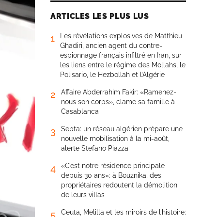
ARTICLES LES PLUS LUS
Les révélations explosives de Matthieu
1
Ghadiri, ancien agent du contre-
espionnage français infiltré en Iran, sur
les liens entre le régime des Mollahs, le
Polisario, le Hezbollah et l’Algérie
Affaire Abderrahim Fakir: «Ramenez-
2
nous son corps», clame sa famille à
Casablanca
Sebta: un réseau algérien prépare une
3
nouvelle mobilisation à la mi-août,
alerte Stefano Piazza
«C’est notre résidence principale
4
depuis 30 ans»: à Bouznika, des
propriétaires redoutent la démolition
de leurs villas
Ceuta, Melilla et les miroirs de l’histoire:
5