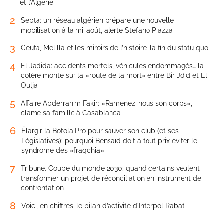
et l’Algérie
2
Sebta: un réseau algérien prépare une nouvelle
mobilisation à la mi-août, alerte Stefano Piazza
3
Ceuta, Melilla et les miroirs de l’histoire: la fin du statu quo
4
El Jadida: accidents mortels, véhicules endommagés… la
colère monte sur la «route de la mort» entre Bir Jdid et El
Oulja
5
Affaire Abderrahim Fakir: «Ramenez-nous son corps»,
clame sa famille à Casablanca
6
Élargir la Botola Pro pour sauver son club (et ses
Législatives): pourquoi Bensaïd doit à tout prix éviter le
syndrome des «fraqchia»
7
Tribune. Coupe du monde 2030: quand certains veulent
transformer un projet de réconciliation en instrument de
confrontation
8
Voici, en chiffres, le bilan d’activité d’Interpol Rabat