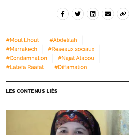
#
Moul Lhout
#
Abdelilah
#
Marrakech
#
Réseaux sociaux
#
Condamnation
#
Najat Atabou
#
Latefa Raafat
#
Diffamation
LES CONTENUS LIÉS