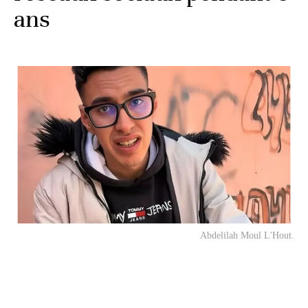
ans
Abdelilah
Moul L'Hout
.