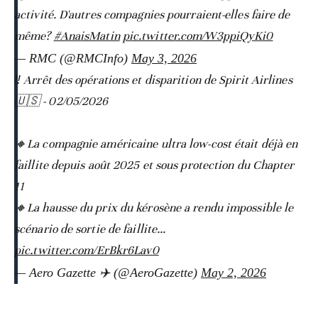
activité. D'autres compagnies pourraient-elles faire de
même?
#AnaisMatin
pic.twitter.com/W3ppiQyKi0
— RMC (@RMCInfo)
May 3, 2026
‼️ Arrêt des opérations et disparition de Spirit Airlines
🇺🇸 - 02/05/2026
🔸La compagnie américaine ultra low-cost était déjà en
faillite depuis août 2025 et sous protection du Chapter
11
🔸La hausse du prix du kérosène a rendu impossible le
scénario de sortie de faillite…
pic.twitter.com/ErBkr6Lav0
— Aero Gazette ✈️ (@AeroGazette)
May 2, 2026