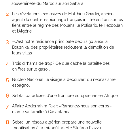
souveraineté du Maroc sur son Sahara
2
Les révélations explosives de Matthieu Ghadiri, ancien
agent du contre-espionnage français infiltré en Iran, sur les
liens entre le régime des Mollahs, le Polisario, le Hezbollah
et l’Algérie
3
«C’est notre résidence principale depuis 30 ans»: à
Bouznika, des propriétaires redoutent la démolition de
leurs villas
4
Trois dirhams de trop? Ce que cache la bataille des
chiffres sur le gasoil
5
Núcleo Nacional, le visage à découvert du néonazisme
espagnol
6
Sebta, paradoxes d’une frontière européenne en Afrique
7
Affaire Abderrahim Fakir: «Ramenez-nous son corps»,
clame sa famille à Casablanca
8
Sebta: un réseau algérien prépare une nouvelle
mobilisation à la mi-août, alerte Stefano Piazza