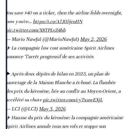
You save $40 on a ticket, then the airline folds overnight,
now you're…
https://t.co/A7J05jroHN
pic.twitter.com/X8TPLvZ4hh
— Mario Nawfal (@MarioNawfal)
May 2, 2026
✈️ La compagnie low cost américaine Spirit Airlines
annonce "l’arrêt progressif de ses activités
▶️ Après deux dépôts de bilan en 2025, un plan de
sauvetage de la Maison Blanche a échoué. La flambée
des prix du kérosène, liée au conflit au Moyen-Orient, a
accéléré sa chute
pic.twitter.com/cyTxuwEXjL
— LCI (@LCI)
May 3, 2026
✈️ Hausse du prix du kérosène: la compagnie américaine
Spirit Airlines annule tous ses vols et stoppe son