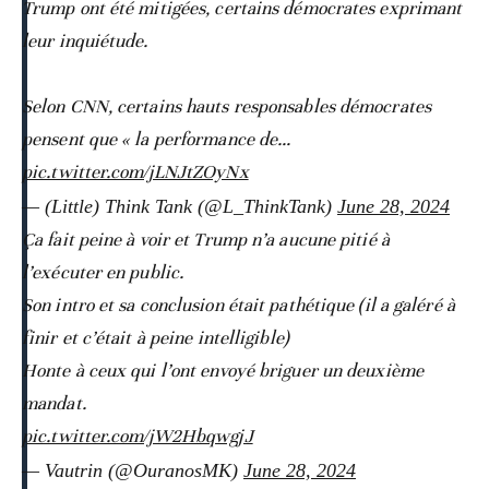
Trump ont été mitigées, certains démocrates exprimant
leur inquiétude.
Selon CNN, certains hauts responsables démocrates
pensent que « la performance de…
pic.twitter.com/jLNJtZOyNx
— (Little) Think Tank (@L_ThinkTank)
June 28, 2024
Ça fait peine à voir et Trump n’a aucune pitié à
l’exécuter en public.
Son intro et sa conclusion était pathétique (il a galéré à
finir et c’était à peine intelligible)
Honte à ceux qui l’ont envoyé briguer un deuxième
mandat.
pic.twitter.com/jW2HbqwgjJ
— Vautrin (@OuranosMK)
June 28, 2024