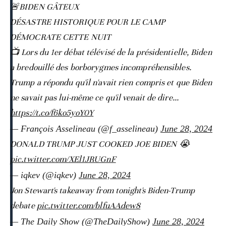
🚨BIDEN GÂTEUX
DÉSASTRE HISTORIQUE POUR LE CAMP
DÉMOCRATE CETTE NUIT
📺 Lors du 1er débat télévisé de la présidentielle, Biden
a bredouillé des borborygmes incompréhensibles.
Trump a répondu qu'il n'avait rien compris et que Biden
ne savait pas lui-même ce qu'il venait de dire...
https://t.co/f6ko5yoY0Y
— François Asselineau (@f_asselineau)
June 28, 2024
DONALD TRUMP JUST COOKED JOE BIDEN 😭
pic.twitter.com/XEl1JRUGnF
— iqkev (@iqkev)
June 28, 2024
Jon Stewart's takeaway from tonight's Biden-Trump
debate
pic.twitter.com/blfuAAdew8
— The Daily Show (@TheDailyShow)
June 28, 2024