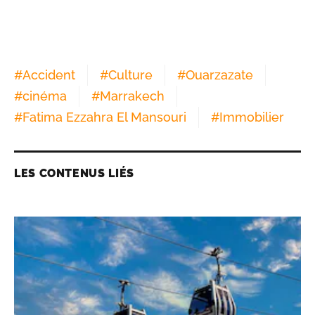
#
Accident
#
Culture
#
Ouarzazate
#
cinéma
#
Marrakech
#
Fatima Ezzahra El Mansouri
#
Immobilier
LES CONTENUS LIÉS