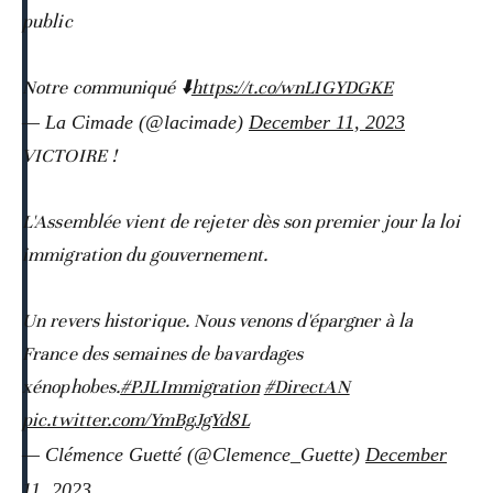
public
Notre communiqué ⬇️
https://t.co/wnLIGYDGKE
— La Cimade (@lacimade)
December 11, 2023
VICTOIRE !
L'Assemblée vient de rejeter dès son premier jour la loi
immigration du gouvernement.
Un revers historique. Nous venons d'épargner à la
France des semaines de bavardages
xénophobes.
#PJLImmigration
#DirectAN
pic.twitter.com/YmBgJgYd8L
— Clémence Guetté (@Clemence_Guette)
December
11, 2023