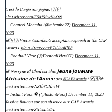
C’est le Congo qui gagne. 🇨🇩
pic.twitter.com/F5M52wKAON
— Chancel Mbemba (@mbemba22)
December 11,
2023
🚨🇳🇬 Victor Osimhen’s acceptance speech at the CAF
Awards.
pic.twitter.com/E7sUAsKiB8
— Football View (@FootballViewYT)
December 11,
2023
🚨 Nesryne El Chad est élue 𝗝𝗲𝘂𝗻𝗲 𝗝𝗼𝘂𝗲𝘂𝘀𝗲
𝗔𝗳𝗿𝗶𝗰𝗮𝗶𝗻𝗲 𝗱𝗲 𝗹'𝗔𝗻𝗻𝗲́𝗲 des
#CAFAwards
! 🇲🇦💎
pic.twitter.com/NZ1b7C1hwW
— Instant Foot ⚽️ (@lnstantFoot)
December 11, 2023
Yassine Bounou sur son absence aux CAF Awards
pic.twitter.com/ZtiUsLU6iL