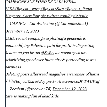
CAMPAGNE SUR FOND DE CADAVRES…
#BDS
#Boycott_zara
#BoycottZara
#Boycott_Puma
#Boycott_Carrefour
pic.twitter.com/5gy3t7vnLr
— CAPJPO - EuroPalestine (@Europalestine1)
December 12, 2023
ZARA recent campaign exploiting a genocide &
commodifying Palestine pain for profit is disgusting
Shame on you brand
@ZARA
for stooping so low
prioritizing greed over humanity & pretending it was
harmless
Deleting posts afterward magnifies awareness of harm
🇵🇸
#BoycottZara
#Boy
pic.twitter.com/ceDW1WUPXg
— Zeeshan (@zeeawan74)
December 12, 2023
Zara is making fun of dead kids.