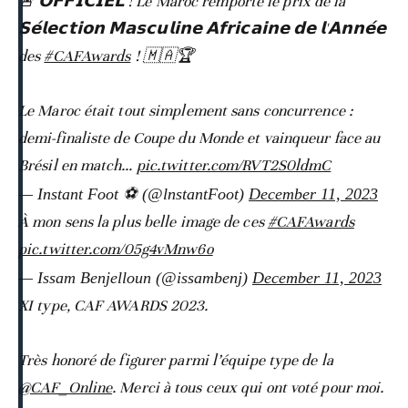
🚨 𝗢𝗙𝗙𝗜𝗖𝗜𝗘𝗟 ! Le Maroc remporte le prix de la
𝗦𝗲́𝗹𝗲𝗰𝘁𝗶𝗼𝗻 𝗠𝗮𝘀𝗰𝘂𝗹𝗶𝗻𝗲 𝗔𝗳𝗿𝗶𝗰𝗮𝗶𝗻𝗲 𝗱𝗲 𝗹'𝗔𝗻𝗻𝗲́𝗲
des
#CAFAwards
! 🇲🇦🏆
Le Maroc était tout simplement sans concurrence :
demi-finaliste de Coupe du Monde et vainqueur face au
Brésil en match…
pic.twitter.com/RVT2S0ldmC
— Instant Foot ⚽️ (@lnstantFoot)
December 11, 2023
À mon sens la plus belle image de ces
#CAFAwards
pic.twitter.com/05g4vMnw6o
— Issam Benjelloun (@issambenj)
December 11, 2023
XI type, CAF AWARDS 2023.
Très honoré de figurer parmi l’équipe type de la
@CAF_Online
. Merci à tous ceux qui ont voté pour moi.