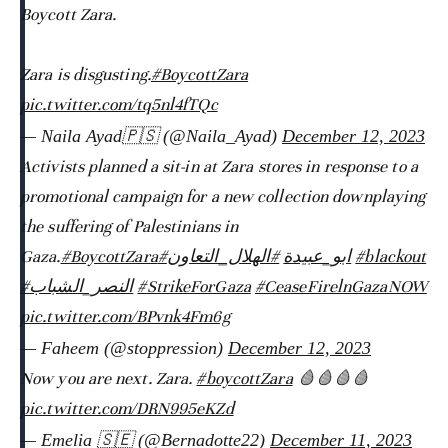
Boycott Zara.
Zara is disgusting.
#BoycottZara
pic.twitter.com/tq5nl4fTQc
— Naila Ayad🇵🇸 (@Naila_Ayad)
December 12, 2023
Activists planned a sit-in at Zara stores in response to a
promotional campaign for a new collection downplaying
the suffering of Palestinians in
Gaza.
#BoycottZara
#الهلال_التعاون
#ابو_عبيدة
#blackout
#النصر_الشباب
#StrikeForGaza
#CeaseFirelnGazaNOW
pic.twitter.com/BPvnk4Fm6g
— Faheem (@stoppression)
December 12, 2023
Now you are next. Zara.
#boycottZara
🩸🩸🩸🩸
pic.twitter.com/DRN995eKZd
— Emelia 🇸🇪 (@Bernadotte22)
December 11, 2023