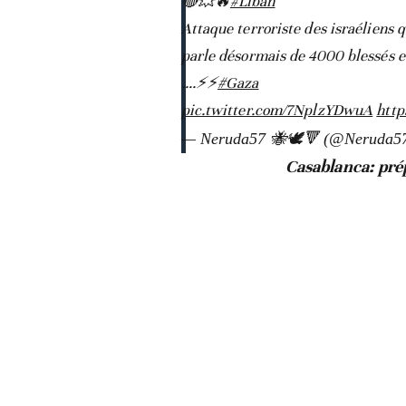
🔴💥🔥
#Liban
Attaque terroriste des israéliens 
parle désormais de 4000 blessés e
….⚡️⚡️
#Gaza
pic.twitter.com/7NplzYDwuA
http
— Neruda57 🐝🕊️🔻 (@Neruda5
Casablanca: prép