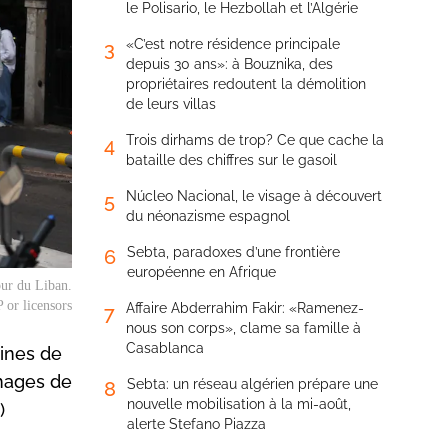
le Polisario, le Hezbollah et l’Algérie
«C’est notre résidence principale
3
depuis 30 ans»: à Bouznika, des
propriétaires redoutent la démolition
de leurs villas
Trois dirhams de trop? Ce que cache la
4
bataille des chiffres sur le gasoil
Núcleo Nacional, le visage à découvert
5
du néonazisme espagnol
Sebta, paradoxes d’une frontière
6
européenne en Afrique
our du Liban.
 or licensors
Affaire Abderrahim Fakir: «Ramenez-
7
nous son corps», clame sa famille à
Casablanca
aines de
Images de
Sebta: un réseau algérien prépare une
8
nouvelle mobilisation à la mi-août,
)
alerte Stefano Piazza