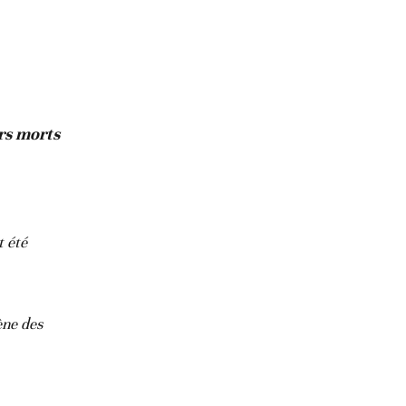
rs morts
t été
ène des