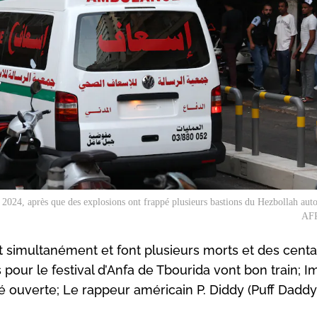
 2024, après que des explosions ont frappé plusieurs bastions du Hezbollah aut
AFP
t simultanément et font plusieurs morts et des cent
 pour le festival d’Anfa de Tbourida vont bon train; 
 ouverte; Le rappeur américain P. Diddy (Puff Daddy