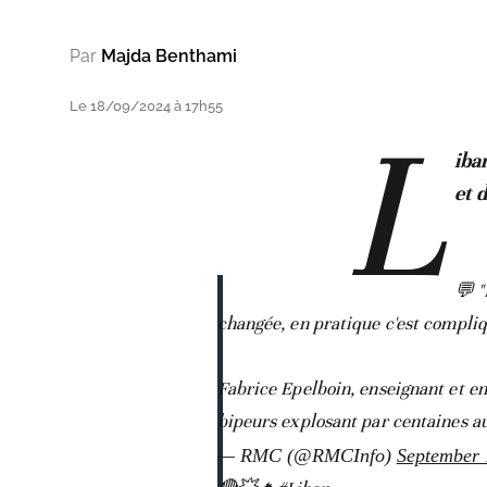
Par
Majda Benthami
Le 18/09/2024 à 17h55
L
iba
et 
💬 "
changée, en pratique c'est compli
Fabrice Epelboin, enseignant et e
bipeurs explosant par centaines a
— RMC (@RMCInfo)
September 