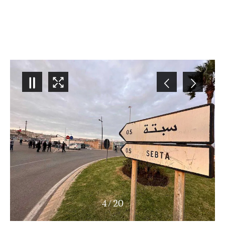
4
/
20