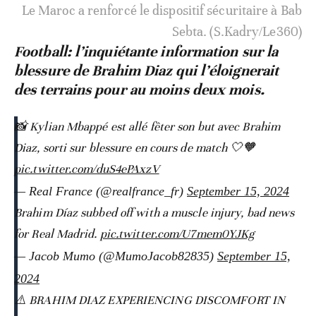
Le Maroc a renforcé le dispositif sécuritaire à Bab
Sebta. (S.Kadry/Le360)
Football: l’inquiétante information sur la
blessure de Brahim Diaz qui l’éloignerait
des terrains pour au moins deux mois.
📸 Kylian Mbappé est allé fêter son but avec Brahim
Diaz, sorti sur blessure en cours de match 🤍🧡
pic.twitter.com/duS4ePAxzV
— Real France (@realfrance_fr)
September 15, 2024
Brahim Díaz subbed off with a muscle injury, bad news
for Real Madrid.
pic.twitter.com/U7mem0YJKg
— Jacob Mumo (@MumoJacob82835)
September 15,
2024
⚠️ BRAHIM DIAZ EXPERIENCING DISCOMFORT IN