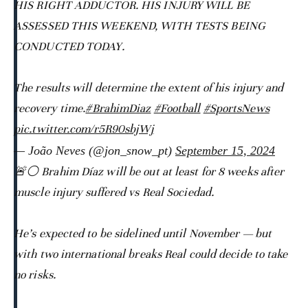
HIS RIGHT ADDUCTOR. HIS INJURY WILL BE
ASSESSED THIS WEEKEND, WITH TESTS BEING
CONDUCTED TODAY.
The results will determine the extent of his injury and
recovery time.
#BrahimDiaz
#Football
#SportsNews
pic.twitter.com/r5R90sbjWj
— João Neves (@jon_snow_pt)
September 15, 2024
🚨⚪️ Brahim Díaz will be out at least for 8 weeks after
muscle injury suffered vs Real Sociedad.
He’s expected to be sidelined until November — but
with two international breaks Real could decide to take
no risks.