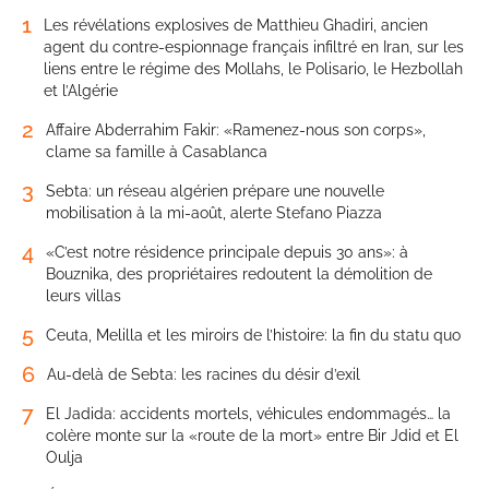
1
Les révélations explosives de Matthieu Ghadiri, ancien
agent du contre-espionnage français infiltré en Iran, sur les
liens entre le régime des Mollahs, le Polisario, le Hezbollah
et l’Algérie
2
Affaire Abderrahim Fakir: «Ramenez-nous son corps»,
clame sa famille à Casablanca
3
Sebta: un réseau algérien prépare une nouvelle
mobilisation à la mi-août, alerte Stefano Piazza
4
«C’est notre résidence principale depuis 30 ans»: à
Bouznika, des propriétaires redoutent la démolition de
leurs villas
5
Ceuta, Melilla et les miroirs de l’histoire: la fin du statu quo
6
Au-delà de Sebta: les racines du désir d’exil
7
El Jadida: accidents mortels, véhicules endommagés… la
colère monte sur la «route de la mort» entre Bir Jdid et El
Oulja