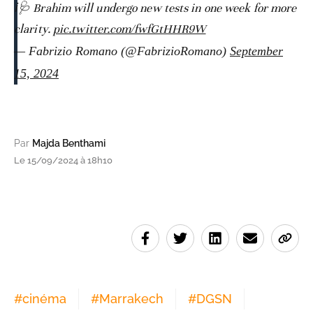
ℹ️🩺 Brahim will undergo new tests in one week for more
clarity.
pic.twitter.com/fwfGtHHR9W
— Fabrizio Romano (@FabrizioRomano)
September
15, 2024
Par
Majda Benthami
Le 15/09/2024 à 18h10
#
cinéma
#
Marrakech
#
DGSN